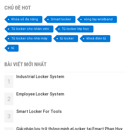
CHỦ ĐỀ HOT
Khóa số đa năng
Smart locker
vòng tay wristband
Tủ locker cho nhân viên
Tủ locker lớp học
Tủ locker cho nhà máy
tủ locker
khoá điện tử
tủ
BÀI VIẾT MỚI NHẤT
Industrial Locker System
1
Employee Locker System
2
Smart Locker For Tools
3
Giải pháp lưu trữ thông minh eLocker tại Emart Phan Huy