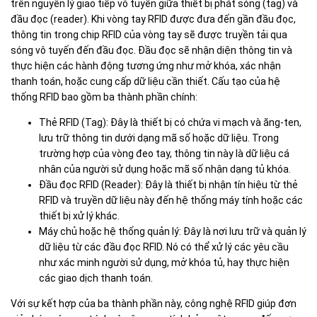
trên nguyên lý giao tiếp vô tuyến giữa thiết bị phát sóng (tag) và
đầu đọc (reader). Khi vòng tay RFID được đưa đến gần đầu đọc,
thông tin trong chip RFID của vòng tay sẽ được truyền tải qua
sóng vô tuyến đến đầu đọc. Đầu đọc sẽ nhận diện thông tin và
thực hiện các hành động tương ứng như mở khóa, xác nhận
thanh toán, hoặc cung cấp dữ liệu cần thiết. Cấu tạo của hệ
thống RFID bao gồm ba thành phần chính:
Thẻ RFID (Tag): Đây là thiết bị có chứa vi mạch và ăng-ten,
lưu trữ thông tin dưới dạng mã số hoặc dữ liệu. Trong
trường hợp của vòng đeo tay, thông tin này là dữ liệu cá
nhân của người sử dụng hoặc mã số nhận dạng tủ khóa.
Đầu đọc RFID (Reader): Đây là thiết bị nhận tín hiệu từ thẻ
RFID và truyền dữ liệu này đến hệ thống máy tính hoặc các
thiết bị xử lý khác.
Máy chủ hoặc hệ thống quản lý: Đây là nơi lưu trữ và quản lý
dữ liệu từ các đầu đọc RFID. Nó có thể xử lý các yêu cầu
như xác minh người sử dụng, mở khóa tủ, hay thực hiện
các giao dịch thanh toán.
Với sự kết hợp của ba thành phần này, công nghệ RFID giúp đơn