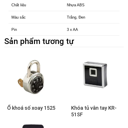
Chất liệu
Nhựa ABS
Màu sắc
Trắng, Đen
Pin
3 x AA
Sản phẩm tương tự
Ổ khoá số xoay 1525
Khóa tủ vân tay KR-
51SF