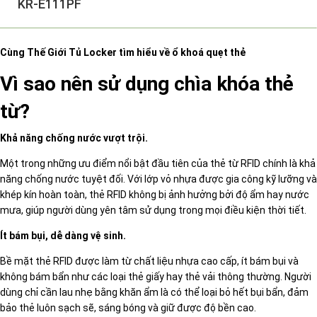
KR-E111PF
Cùng Thế Giới
Tủ Locker
tìm hiểu về
ổ khoá quẹt thẻ
Vì sao nên sử dụng chìa khóa thẻ
từ?
Khả năng chống nước vượt trội.
Một trong những ưu điểm nổi bật đầu tiên của thẻ từ RFID chính là khả
năng chống nước tuyệt đối. Với lớp vỏ nhựa được gia công kỹ lưỡng và
khép kín hoàn toàn, thẻ RFID không bị ảnh hưởng bởi độ ẩm hay nước
mưa, giúp người dùng yên tâm sử dụng trong mọi điều kiện thời tiết.
Ít bám bụi, dễ dàng vệ sinh.
Bề mặt thẻ RFID được làm từ chất liệu nhựa cao cấp, ít bám bụi và
không bám bẩn như các loại thẻ giấy hay thẻ vải thông thường. Người
dùng chỉ cần lau nhẹ bằng khăn ẩm là có thể loại bỏ hết bụi bẩn, đảm
bảo thẻ luôn sạch sẽ, sáng bóng và giữ được độ bền cao.