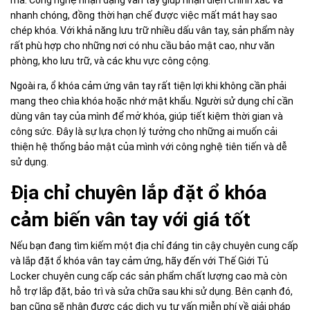
mã. Công nghệ nhận dạng vân tay giúp nhận diện chính xác và
nhanh chóng, đồng thời hạn chế được việc mất mát hay sao
chép khóa. Với khả năng lưu trữ nhiều dấu vân tay, sản phẩm này
rất phù hợp cho những nơi có nhu cầu bảo mật cao, như văn
phòng, kho lưu trữ, và các khu vực công cộng.
Ngoài ra, ổ khóa cảm ứng vân tay rất tiện lợi khi không cần phải
mang theo chìa khóa hoặc nhớ mật khẩu. Người sử dụng chỉ cần
dùng vân tay của mình để mở khóa, giúp tiết kiệm thời gian và
công sức. Đây là sự lựa chọn lý tưởng cho những ai muốn cải
thiện hệ thống bảo mật của mình với công nghệ tiên tiến và dễ
sử dụng.
Địa chỉ chuyên lắp đặt ổ khóa
cảm biến vân tay với giá tốt
Nếu bạn đang tìm kiếm một địa chỉ đáng tin cậy chuyên cung cấp
và lắp đặt ổ khóa vân tay cảm ứng, hãy đến với Thế Giới Tủ
Locker chuyên cung cấp các sản phẩm chất lượng cao mà còn
hỗ trợ lắp đặt, bảo trì và sửa chữa sau khi sử dụng. Bên cạnh đó,
bạn cũng sẽ nhận được các dịch vụ tư vấn miễn phí về giải pháp