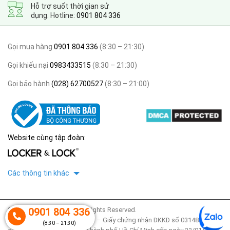
Hỗ trợ suốt thời gian sử
dụng. Hotline:
0901 804 336
Gọi mua hàng
0901 804 336
(8:30 – 21:30)
Gọi khiếu nại
0983433515
(8:30 – 21:30)
Gọi bảo hành
(028) 62700527
(8:30 – 21:00)
Website cùng tập đoàn:
Các thông tin khác
0901 804 336
2020 © thegioitulocker. All Rights Reserved.
Công ty TNHH Locker & Lock – Giấy chứng nhận ĐKKD số 0314853425
(8:30 – 21:30)