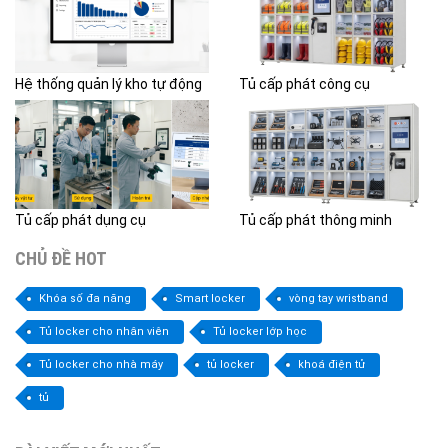
Hệ thống quản lý kho tự động
Tủ cấp phát công cụ
Tủ cấp phát dụng cụ
Tủ cấp phát thông minh
CHỦ ĐỀ HOT
Khóa số đa năng
Smart locker
vòng tay wristband
Tủ locker cho nhân viên
Tủ locker lớp học
Tủ locker cho nhà máy
tủ locker
khoá điện tử
tủ