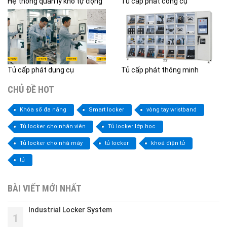
Hệ thống quản lý kho tự động
Tủ cấp phát công cụ
Tủ cấp phát dụng cụ
Tủ cấp phát thông minh
CHỦ ĐỀ HOT
Khóa số đa năng
Smart locker
vòng tay wristband
Tủ locker cho nhân viên
Tủ locker lớp học
Tủ locker cho nhà máy
tủ locker
khoá điện tử
tủ
BÀI VIẾT MỚI NHẤT
Industrial Locker System
1