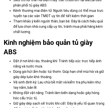
Siêu thị nội thất và điện máy: Các chuỗi lớn tại Gia Lai đều
phân phối tủ giày ABS.
Kênh thương mại điện tử: Người tiêu dùng có thể mua trực
tuyến tại các sàn TMĐT uy tín để tiết kiệm thời gian.
Tham khảo ý kiến người thân, bạn bè: Đây là cách hiệu quả
để lựa chọn nhà cung cấp uy tín, tránh mua phải hàng kém
chất lượng.
Kinh nghiệm bảo quản tủ giày
ABS
Đặt ở nơi khô ráo, thoáng khí: Tránh tiếp xúc trực tiếp ánh
nắng và nước mưa.
Dùng gói hút ẩm hoặc túi thơm: Giúp hạn chế mùi hôi và giữ
giày dép luôn khô thoáng.
Vệ sinh định kỳ: Lau chùi bề mặt và kiểm tra phụ kiện như
tay nắm, bản lề.
Không đặt vật nặng: Tránh làm biến dạng hoặc gây hỏng
hóc cấu trúc tủ.
Giữ giày dép sạch sẽ trước khi cất: Đây là yếu tố quan trọng