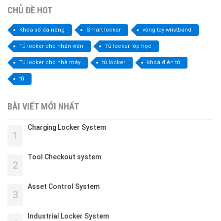
CHỦ ĐỀ HOT
Khóa số đa năng
Smart locker
vòng tay wristband
Tủ locker cho nhân viên
Tủ locker lớp học
Tủ locker cho nhà máy
tủ locker
khoá điện tử
tủ
BÀI VIẾT MỚI NHẤT
Charging Locker System
1
Tool Checkout system
2
Asset Control System
3
Industrial Locker System