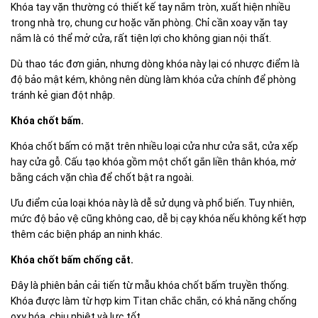
Khóa tay vặn thường có thiết kế tay nắm tròn, xuất hiện nhiều
trong nhà trọ, chung cư hoặc văn phòng. Chỉ cần xoay vặn tay
nắm là có thể mở cửa, rất tiện lợi cho không gian nội thất.
Dù thao tác đơn giản, nhưng dòng khóa này lại có nhược điểm là
độ bảo mật kém, không nên dùng làm khóa cửa chính để phòng
tránh kẻ gian đột nhập.
Khóa chốt bấm.
Khóa chốt bấm có mặt trên nhiều loại cửa như cửa sắt, cửa xếp
hay cửa gỗ. Cấu tạo khóa gồm một chốt gắn liền thân khóa, mở
bằng cách vặn chìa để chốt bật ra ngoài.
Ưu điểm của loại khóa này là dễ sử dụng và phổ biến. Tuy nhiên,
mức độ bảo vệ cũng không cao, dễ bị cạy khóa nếu không kết hợp
thêm các biện pháp an ninh khác.
Khóa chốt bấm chống cắt.
Đây là phiên bản cải tiến từ mẫu khóa chốt bấm truyền thống.
Khóa được làm từ hợp kim Titan chắc chắn, có khả năng chống
oxy hóa, chịu nhiệt và lực tốt.