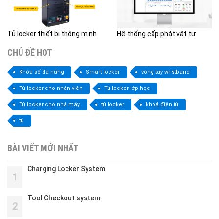
Tủ locker thiết bị thông minh
Hệ thống cấp phát vật tư
CHỦ ĐỀ HOT
Khóa số đa năng
Smart locker
vòng tay wristband
Tủ locker cho nhân viên
Tủ locker lớp học
Tủ locker cho nhà máy
tủ locker
khoá điện tử
tủ
BÀI VIẾT MỚI NHẤT
Charging Locker System
1
Tool Checkout system
2