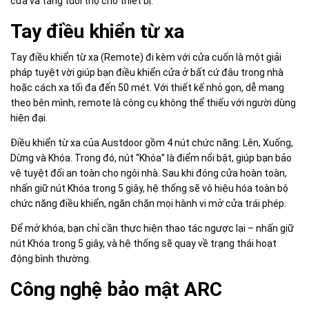
cửa và tăng tuổi thọ cho thiết bị.
Tay điều khiển từ xa
Tay điều khiển từ xa (Remote) đi kèm với cửa cuốn là một giải
pháp tuyệt vời giúp bạn điều khiển cửa ở bất cứ đâu trong nhà
hoặc cách xa tối đa đến 50 mét. Với thiết kế nhỏ gọn, dễ mang
theo bên mình, remote là công cụ không thể thiếu với người dùng
hiện đại.
Điều khiển từ xa của Austdoor gồm 4 nút chức năng: Lên, Xuống,
Dừng và Khóa. Trong đó, nút “Khóa” là điểm nổi bật, giúp bạn bảo
vệ tuyệt đối an toàn cho ngôi nhà. Sau khi đóng cửa hoàn toàn,
nhấn giữ nút Khóa trong 5 giây, hệ thống sẽ vô hiệu hóa toàn bộ
chức năng điều khiển, ngăn chặn mọi hành vi mở cửa trái phép.
Để mở khóa, bạn chỉ cần thực hiện thao tác ngược lại – nhấn giữ
nút Khóa trong 5 giây, và hệ thống sẽ quay về trạng thái hoạt
động bình thường.
Công nghệ bảo mật ARC