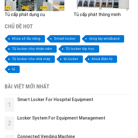
Tủ cấp phát dụng cụ
Tủ cấp phát thông minh
CHỦ ĐỀ HOT
Khóa số đa năng
Smart locker
vòng tay wristband
Tủ locker cho nhân viên
Tủ locker lớp học
Tủ locker cho nhà máy
tủ locker
khoá điện tử
tủ
BÀI VIẾT MỚI NHẤT
Smart Locker For Hospital Equipment
1
Locker System For Equipment Management
2
Connected Vending Machine