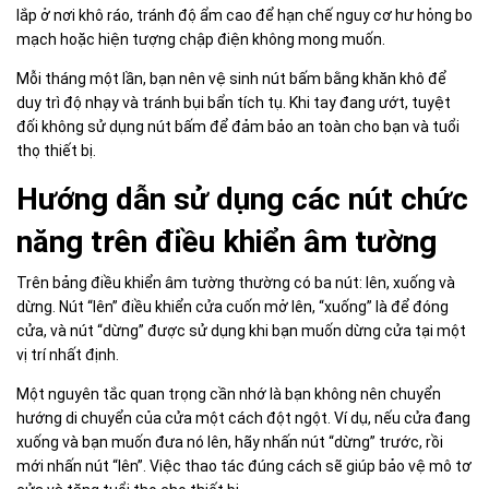
lắp ở nơi khô ráo, tránh độ ẩm cao để hạn chế nguy cơ hư hỏng bo
mạch hoặc hiện tượng chập điện không mong muốn.
Mỗi tháng một lần, bạn nên vệ sinh nút bấm bằng khăn khô để
duy trì độ nhạy và tránh bụi bẩn tích tụ. Khi tay đang ướt, tuyệt
đối không sử dụng nút bấm để đảm bảo an toàn cho bạn và tuổi
thọ thiết bị.
Hướng dẫn sử dụng các nút chức
năng trên điều khiển âm tường
Trên bảng điều khiển âm tường thường có ba nút: lên, xuống và
dừng. Nút “lên” điều khiển cửa cuốn mở lên, “xuống” là để đóng
cửa, và nút “dừng” được sử dụng khi bạn muốn dừng cửa tại một
vị trí nhất định.
Một nguyên tắc quan trọng cần nhớ là bạn không nên chuyển
hướng di chuyển của cửa một cách đột ngột. Ví dụ, nếu cửa đang
xuống và bạn muốn đưa nó lên, hãy nhấn nút “dừng” trước, rồi
mới nhấn nút “lên”. Việc thao tác đúng cách sẽ giúp bảo vệ mô tơ