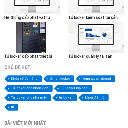
Hệ thống cấp phát vật tư
Tủ locker kiểm soát tài sản
Tủ locker cấp phát thiết bị
Tủ locker quản lý tài sản
CHỦ ĐỀ HOT
Khóa số đa năng
Smart locker
vòng tay wristband
Tủ locker cho nhân viên
Tủ locker lớp học
Tủ locker cho nhà máy
tủ locker
khoá điện tử
tủ
BÀI VIẾT MỚI NHẤT