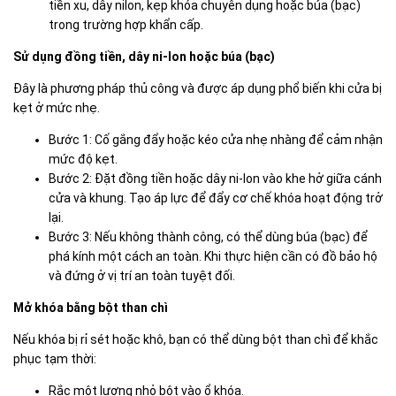
tiền xu, dây nilon, kẹp khóa chuyên dụng hoặc búa (bạc)
trong trường hợp khẩn cấp.
Sử dụng đồng tiền, dây ni-lon hoặc búa (bạc)
Đây là phương pháp thủ công và được áp dụng phổ biến khi cửa bị
kẹt ở mức nhẹ.
Bước 1: Cố gắng đẩy hoặc kéo cửa nhẹ nhàng để cảm nhận
mức độ kẹt.
Bước 2: Đặt đồng tiền hoặc dây ni-lon vào khe hở giữa cánh
cửa và khung. Tạo áp lực để đẩy cơ chế khóa hoạt động trở
lại.
Bước 3: Nếu không thành công, có thể dùng búa (bạc) để
phá kính một cách an toàn. Khi thực hiện cần có đồ bảo hộ
và đứng ở vị trí an toàn tuyệt đối.
Mở khóa bằng bột than chì
Nếu khóa bị rỉ sét hoặc khô, bạn có thể dùng bột than chì để khắc
phục tạm thời:
Rắc một lượng nhỏ bột vào ổ khóa.