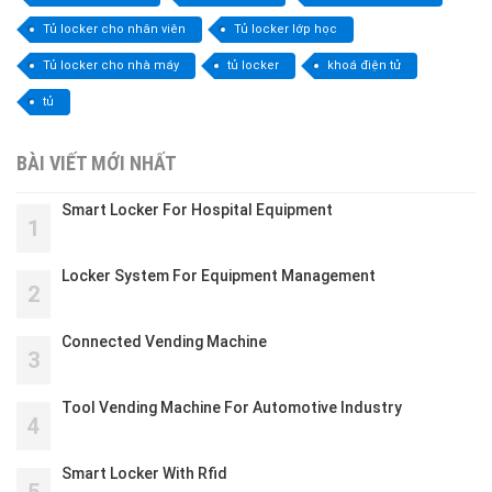
Tủ locker cho nhân viên
Tủ locker lớp học
Tủ locker cho nhà máy
tủ locker
khoá điện tử
tủ
BÀI VIẾT MỚI NHẤT
Smart Locker For Hospital Equipment
1
Locker System For Equipment Management
2
Connected Vending Machine
3
Tool Vending Machine For Automotive Industry
4
Smart Locker With Rfid
5