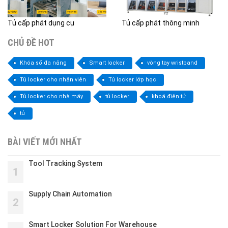
Tủ cấp phát dụng cụ
Tủ cấp phát thông minh
CHỦ ĐỀ HOT
Khóa số đa năng
Smart locker
vòng tay wristband
Tủ locker cho nhân viên
Tủ locker lớp học
Tủ locker cho nhà máy
tủ locker
khoá điện tử
tủ
BÀI VIẾT MỚI NHẤT
Tool Tracking System
1
Supply Chain Automation
2
Smart Locker Solution For Warehouse