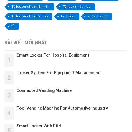
Tủ locker cho nhân viên
Tủ locker lớp học
Tủ locker cho nhà máy
tủ locker
khoá điện tử
tủ
BÀI VIẾT MỚI NHẤT
Smart Locker For Hospital Equipment
1
Locker System For Equipment Management
2
Connected Vending Machine
3
Tool Vending Machine For Automotive Industry
4
Smart Locker With Rfid
5