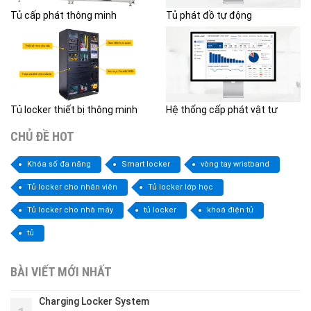
Tủ cấp phát thông minh
Tủ phát đồ tự động
Tủ locker thiết bị thông minh
Hệ thống cấp phát vật tư
CHỦ ĐỀ HOT
Khóa số đa năng
Smart locker
vòng tay wristband
Tủ locker cho nhân viên
Tủ locker lớp học
Tủ locker cho nhà máy
tủ locker
khoá điện tử
tủ
BÀI VIẾT MỚI NHẤT
Charging Locker System