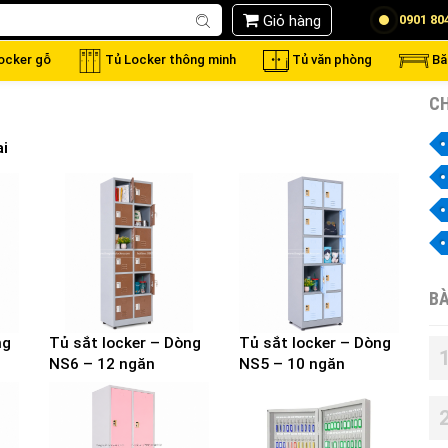
Giỏ hàng
0901 80
locker gỗ
Tủ Locker thông minh
Tủ văn phòng
Bă
CH
ai
BÀ
ng
Tủ sắt locker – Dòng
Tủ sắt locker – Dòng
NS6 – 12 ngăn
NS5 – 10 ngăn