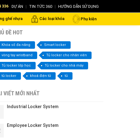
4 336
DỰ ÁN
|
TIN TỨC 360
|
HƯỚNG DẪN SỬ DỤNG
ng ghế nhựa
Các loại khóa
Phụ kiện
Ủ ĐỀ HOT
Khóa số đa năng
Smart locker
vòng tay wristband
Tủ locker cho nhân viên
Tủ locker lớp học
Tủ locker cho nhà máy
tủ locker
khoá điện tử
tủ
I VIẾT MỚI NHẤT
Industrial Locker System
1
Employee Locker System
2