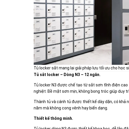
Tủ locker sắt mang lại giải pháp lưu tối ưu cho học s
Tủ sắt locker – Dòng N3 – 12 ngăn.
Tủ locker N3 được chế tạo từ sắt sơn tĩnh điện ca
nghiệt. Bề mặt sơn mịn, không bong tróc giúp duy tr
Thành tủ và cánh tủ được thiết kế dày dặn, có khả n
năm mà không cong vênh hay biến dạng.
Thiết kế thông minh.
Tủ locker dòng N3 được thiết kế khoa học, dễ lắp đặ