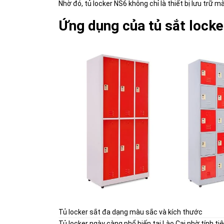
Nhờ đó, tủ locker NS6 không chỉ là thiết bị lưu trữ 
Ứng dụng của tủ sắt locker
Tủ locker sắt đa dạng màu sắc và kích thước
Tủ locker ngày càng phổ biến tại Lào Cai nhờ tính t