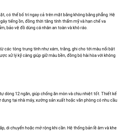
 đặt, có thể bố trí ngay cả trên mặt bằng không bằng phẳng. Hệ
gây tiếng ồn, đồng thời tăng tính thẩm mỹ và hạn chế va
m, bảo vệ đồ dùng cá nhân an toàn và khô ráo.
ừ các tông trung tính như xám, trắng, ghi cho tới màu nổi bật
ợc xử lý kỹ càng giúp giữ màu bền, đồng bộ hài hòa với không
tự dòng 12 ngăn, giúp chống ăn mòn và chịu nhiệt tốt. Thiết kế
sử dụng tại nhà máy, xưởng sản xuất hoặc văn phòng có nhu cầu
lắp, di chuyển hoặc mở rộng khi cần. Hệ thống bản lề âm và khe