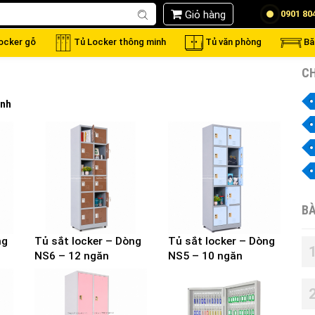
Giỏ hàng
0901 80
locker gỗ
Tủ Locker thông minh
Tủ văn phòng
Bă
CH
inh
BÀ
ng
Tủ sắt locker – Dòng
Tủ sắt locker – Dòng
NS6 – 12 ngăn
NS5 – 10 ngăn