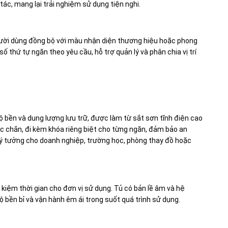
tác, mang lại trải nghiệm sử dụng tiện nghi.
gười dùng đồng bộ với màu nhận diện thương hiệu hoặc phong
số thứ tự ngăn theo yêu cầu, hỗ trợ quản lý và phân chia vị trí
 bền và dung lượng lưu trữ, được làm từ sắt sơn tĩnh điện cao
ắc chắn, đi kèm khóa riêng biệt cho từng ngăn, đảm bảo an
 lý tưởng cho doanh nghiệp, trường học, phòng thay đồ hoặc
ết kiệm thời gian cho đơn vị sử dụng. Tủ có bản lề âm và hệ
ộ bền bỉ và vận hành êm ái trong suốt quá trình sử dụng.