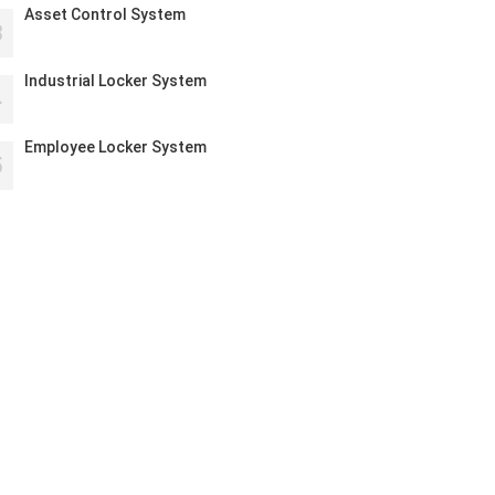
Asset Control System
3
Industrial Locker System
4
Employee Locker System
5