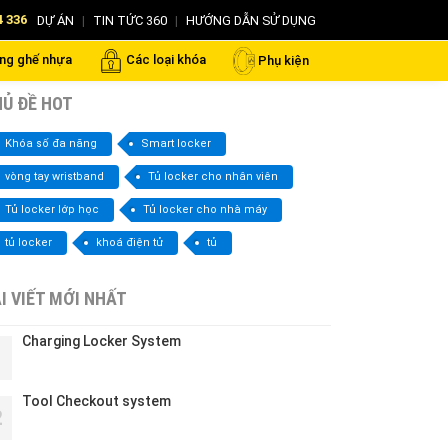
4 336
DỰ ÁN
|
TIN TỨC 360
|
HƯỚNG DẪN SỬ DỤNG
ng ghế nhựa
Các loại khóa
Phụ kiện
Ủ ĐỀ HOT
Khóa số đa năng
Smart locker
vòng tay wristband
Tủ locker cho nhân viên
Tủ locker lớp học
Tủ locker cho nhà máy
tủ locker
khoá điện tử
tủ
I VIẾT MỚI NHẤT
Charging Locker System
1
Tool Checkout system
2