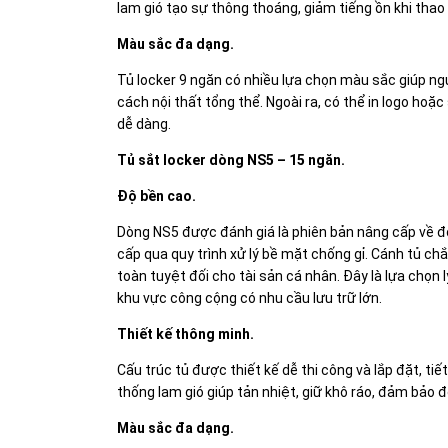
lam gió tạo sự thông thoáng, giảm tiếng ồn khi thao 
Màu sắc đa dạng.
Tủ locker 9 ngăn có nhiều lựa chọn màu sắc giúp n
cách nội thất tổng thể. Ngoài ra, có thể in logo hoặc 
dễ dàng.
Tủ sắt locker dòng NS5 – 15 ngăn.
Độ bền cao.
Dòng NS5 được đánh giá là phiên bản nâng cấp về độ
cấp qua quy trình xử lý bề mặt chống gỉ. Cánh tủ ch
toàn tuyệt đối cho tài sản cá nhân. Đây là lựa chọn
khu vực công cộng có nhu cầu lưu trữ lớn.
Thiết kế thông minh.
Cấu trúc tủ được thiết kế dễ thi công và lắp đặt, ti
thống lam gió giúp tản nhiệt, giữ khô ráo, đảm bảo đ
Màu sắc đa dạng.