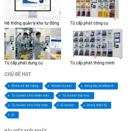
Hệ thống quản lý kho tự động
Tủ cấp phát công cụ
Tủ cấp phát dụng cụ
Tủ cấp phát thông minh
CHỦ ĐỀ HOT
Khóa số đa năng
Smart locker
vòng tay wristband
Tủ locker cho nhân viên
Tủ locker lớp học
Tủ locker cho nhà máy
tủ locker
khoá điện tử
tủ