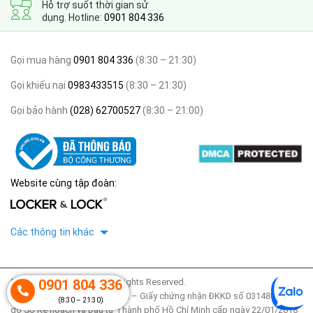
Hỗ trợ suốt thời gian sử
dụng. Hotline:
0901 804 336
Gọi mua hàng
0901 804 336
(8:30 – 21:30)
Gọi khiếu nại
0983433515
(8:30 – 21:30)
Gọi bảo hành
(028) 62700527
(8:30 – 21:00)
Website cùng tập đoàn:
Các thông tin khác
2020 © thegioitulocker. All Rights Reserved.
0901 804 336
Công ty TNHH Locker & Lock – Giấy chứng nhận ĐKKD số 0314853425
(8:30 – 21:30)
do Sở Kế hoạch và Đầu tư Thành phố Hồ Chí Minh cấp ngày 22/01/2018