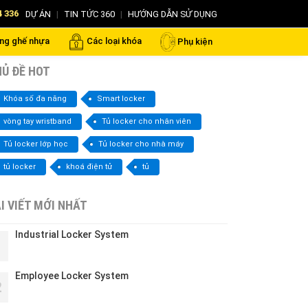
4 336
DỰ ÁN
|
TIN TỨC 360
|
HƯỚNG DẪN SỬ DỤNG
ng ghế nhựa
Các loại khóa
Phụ kiện
Ủ ĐỀ HOT
Khóa số đa năng
Smart locker
vòng tay wristband
Tủ locker cho nhân viên
Tủ locker lớp học
Tủ locker cho nhà máy
tủ locker
khoá điện tử
tủ
I VIẾT MỚI NHẤT
Industrial Locker System
1
Employee Locker System
2