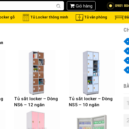
Giỏ hàng
0901 80
locker gỗ
Tủ Locker thông minh
Tủ văn phòng
Bă
CH
ạn
BÀ
ng
Tủ sắt locker – Dòng
Tủ sắt locker – Dòng
NS6 – 12 ngăn
NS5 – 10 ngăn