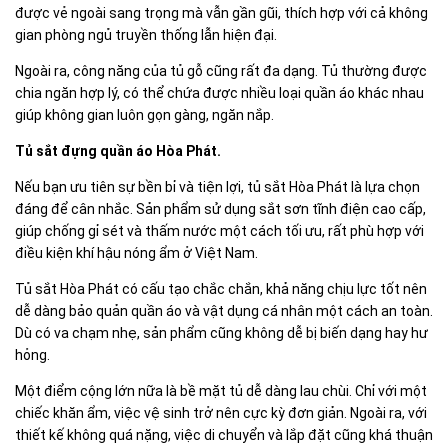
được vẻ ngoài sang trọng mà vẫn gần gũi, thích hợp với cả không
gian phòng ngủ truyền thống lẫn hiện đại.
Ngoài ra, công năng của tủ gỗ cũng rất đa dạng. Tủ thường được
chia ngăn hợp lý, có thể chứa được nhiều loại quần áo khác nhau
giúp không gian luôn gọn gàng, ngăn nắp.
Tủ sắt đựng quần áo Hòa Phát.
Nếu bạn ưu tiên sự bền bỉ và tiện lợi, tủ sắt Hòa Phát là lựa chọn
đáng để cân nhắc. Sản phẩm sử dụng sắt sơn tĩnh điện cao cấp,
giúp chống gỉ sét và thấm nước một cách tối ưu, rất phù hợp với
điều kiện khí hậu nóng ẩm ở Việt Nam.
Tủ sắt Hòa Phát có cấu tạo chắc chắn, khả năng chịu lực tốt nên
dễ dàng bảo quản quần áo và vật dụng cá nhân một cách an toàn.
Dù có va chạm nhẹ, sản phẩm cũng không dễ bị biến dạng hay hư
hỏng.
Một điểm cộng lớn nữa là bề mặt tủ dễ dàng lau chùi. Chỉ với một
chiếc khăn ẩm, việc vệ sinh trở nên cực kỳ đơn giản. Ngoài ra, với
thiết kế không quá nặng, việc di chuyển và lắp đặt cũng khá thuận