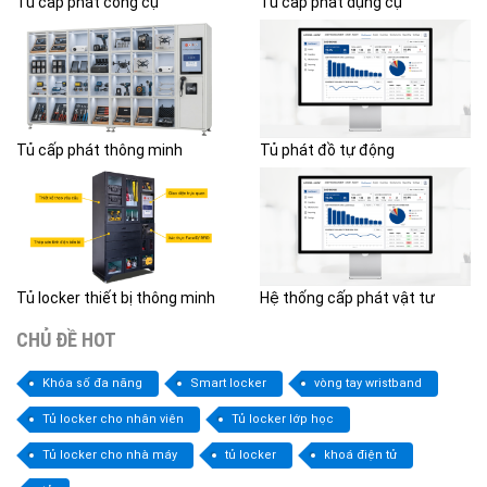
Tủ cấp phát công cụ
Tủ cấp phát dụng cụ
Tủ cấp phát thông minh
Tủ phát đồ tự động
Tủ locker thiết bị thông minh
Hệ thống cấp phát vật tư
CHỦ ĐỀ HOT
Khóa số đa năng
Smart locker
vòng tay wristband
Tủ locker cho nhân viên
Tủ locker lớp học
Tủ locker cho nhà máy
tủ locker
khoá điện tử