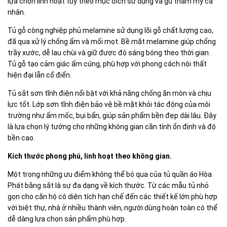
lựa chọn linh hoạt tùy theo mục đích sử dụng và gu thẩm mỹ cá
nhân.
Tủ gỗ công nghiệp phủ melamine sử dụng lõi gỗ chất lượng cao,
đã qua xử lý chống ẩm và mối mọt. Bề mặt melamine giúp chống
trầy xước, dễ lau chùi và giữ được độ sáng bóng theo thời gian.
Tủ gỗ tạo cảm giác ấm cúng, phù hợp với phong cách nội thất
hiện đại lẫn cổ điển.
Tủ sắt sơn tĩnh điện nổi bật với khả năng chống ăn mòn và chịu
lực tốt. Lớp sơn tĩnh điện bảo vệ bề mặt khỏi tác động của môi
trường như ẩm mốc, bụi bẩn, giúp sản phẩm bền đẹp dài lâu. Đây
là lựa chọn lý tưởng cho những không gian cần tính ổn định và độ
bền cao.
Kích thước phong phú, linh hoạt theo không gian.
Một trong những ưu điểm không thể bỏ qua của tủ quần áo Hòa
Phát bằng sắt là sự đa dạng về kích thước. Từ các mẫu tủ nhỏ
gọn cho căn hộ có diện tích hạn chế đến các thiết kế lớn phù hợp
với biệt thự, nhà ở nhiều thành viên, người dùng hoàn toàn có thể
dễ dàng lựa chọn sản phẩm phù hợp.