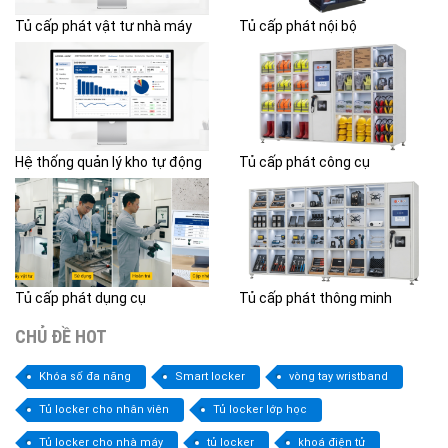
Tủ cấp phát vật tư nhà máy
Tủ cấp phát nội bộ
Hệ thống quản lý kho tự động
Tủ cấp phát công cụ
Tủ cấp phát dụng cụ
Tủ cấp phát thông minh
CHỦ ĐỀ HOT
Khóa số đa năng
Smart locker
vòng tay wristband
Tủ locker cho nhân viên
Tủ locker lớp học
Tủ locker cho nhà máy
tủ locker
khoá điện tử