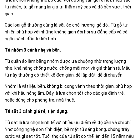
là lựa chọn không thể bỏ qua. Với đường vân gỗ rõ nét, màu sắc
tự nhiên, tủ gỗ mang lại giá trị thẩm mỹ cao và độ bền vượt thời
gian.
Các loại gỗ thường dùng là sồi, óc chó, hương, gỗ đỏ.. Tủ gỗ tự
nhiên phù hợp với những không gian đòi hỏi sự đẳng cấp và có
ngân sách đầu tư lớn hơn.
Tủ nhôm 3 cánh nhẹ và bền.
Tủ quần áo làm bằng nhôm được ưa chuộng nhờ trọng lượng
nhẹ, khả năng chống nước, chống mối mọt và giá thành rẻ. Mẫu
tủ này thường có thiết kế đơn giản, dễ lắp đặt, dễ di chuyển.
Nhôm là vật liệu bền, không bị cong vênh theo thời gian, phù hợp
với khí hậu nóng ẩm. Đây là lựa chọn tốt cho các gia đình trẻ,
hoặc dùng cho phòng trọ, nhà thuê.
Tủ sắt 3 cánh giá rẻ, tiện dụng.
Tủ sắt là lựa chọn kinh tế với nhiều ưu điểm về độ bền và chi phí.
Nhờ công nghệ sơn tĩnh điện, bề mặt tủ sáng bóng, chống trầy
xước và gỉ sét tốt. Tuổi thọ của tủ sắt có thể lên đến 15 năm nếu