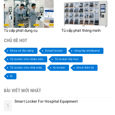
Tủ cấp phát dụng cụ
Tủ cấp phát thông minh
CHỦ ĐỀ HOT
Khóa số đa năng
Smart locker
vòng tay wristband
Tủ locker cho nhân viên
Tủ locker lớp học
Tủ locker cho nhà máy
tủ locker
khoá điện tử
tủ
BÀI VIẾT MỚI NHẤT
Smart Locker For Hospital Equipment
1