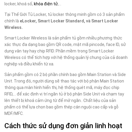
locker, khoá số,
khóa điện tử
,…
Tại Thế Giới Tủ Locker, tủ locker thông minh gồm có 3 sản phẩm
chính là
eLocker, Smart Locker Standard, và Smart Locker
Wireless.
Smart Locker Wireless là sản phẩm tủ gồm nhiều phương thức
xác thực đa dạng bao gồm QR code, mật mã pincode, face ID, sử
dụng vân tay hay chip RFID. Phần mềm trong Smart Locker
Wireless có thể tích hợp với hệ thống quản lý chung của cả doanh
nghiệp và điều khiển từ xa.
Sản phẩm gồm có 2 bộ phần chính bao gồm Main Station và Side
Unit. Trong đó, người dùng sẽ thao tác với bộ phận Main Station
thông qua màn hình hiển thị, hệ thống quét mã, máy đọc chip
RFID,… để xác định vị trí ngăn tủ ở bộ phận Side Unit và chạm tay
lên thiết bị khoá cảm ứng từ để mở ngăn.. Chất liệu của sản
phẩm có thể lựa chọn bao gồm thép cán nguội cao cấp và gỗ
MDF/MFC.
Cách thức sử dụng đơn giản linh hoạt