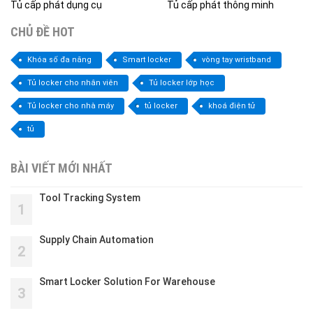
Tủ cấp phát dụng cụ
Tủ cấp phát thông minh
CHỦ ĐỀ HOT
Khóa số đa năng
Smart locker
vòng tay wristband
Tủ locker cho nhân viên
Tủ locker lớp học
Tủ locker cho nhà máy
tủ locker
khoá điện tử
tủ
BÀI VIẾT MỚI NHẤT
Tool Tracking System
1
Supply Chain Automation
2
Smart Locker Solution For Warehouse
3