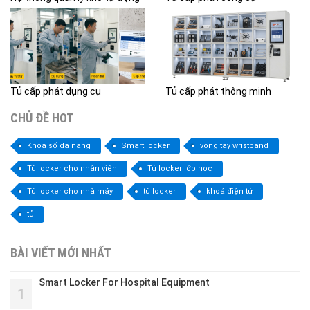
Tủ cấp phát dụng cụ
Tủ cấp phát thông minh
CHỦ ĐỀ HOT
Khóa số đa năng
Smart locker
vòng tay wristband
Tủ locker cho nhân viên
Tủ locker lớp học
Tủ locker cho nhà máy
tủ locker
khoá điện tử
tủ
BÀI VIẾT MỚI NHẤT
Smart Locker For Hospital Equipment
1