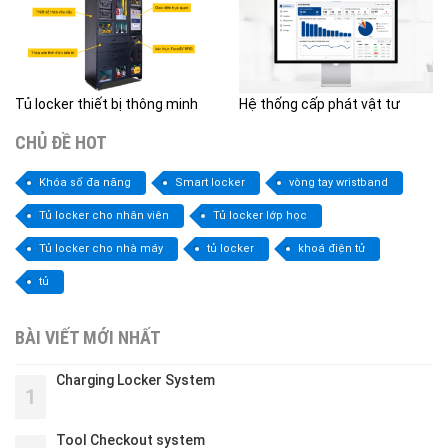
Tủ locker thiết bị thông minh
Hệ thống cấp phát vật tư
CHỦ ĐỀ HOT
Khóa số đa năng
Smart locker
vòng tay wristband
Tủ locker cho nhân viên
Tủ locker lớp học
Tủ locker cho nhà máy
tủ locker
khoá điện tử
tủ
BÀI VIẾT MỚI NHẤT
Charging Locker System
1
Tool Checkout system