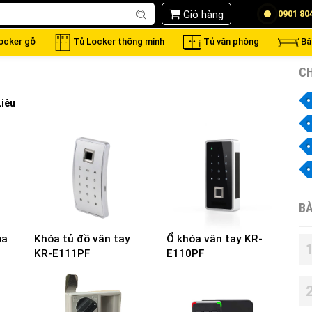
Giỏ hàng
0901 80
locker gỗ
Tủ Locker thông minh
Tủ văn phòng
Bă
CH
Liêu
BÀ
óa
Khóa tủ đồ vân tay
Ổ khóa vân tay KR-
KR-E111PF
E110PF