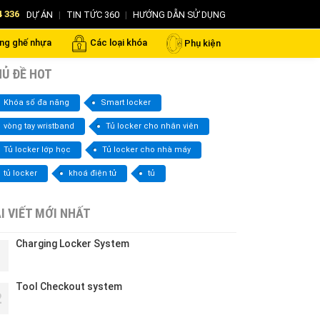
4 336
DỰ ÁN
|
TIN TỨC 360
|
HƯỚNG DẪN SỬ DỤNG
ng ghế nhựa
Các loại khóa
Phụ kiện
Ủ ĐỀ HOT
Khóa số đa năng
Smart locker
vòng tay wristband
Tủ locker cho nhân viên
Tủ locker lớp học
Tủ locker cho nhà máy
tủ locker
khoá điện tử
tủ
I VIẾT MỚI NHẤT
Charging Locker System
1
Tool Checkout system
2