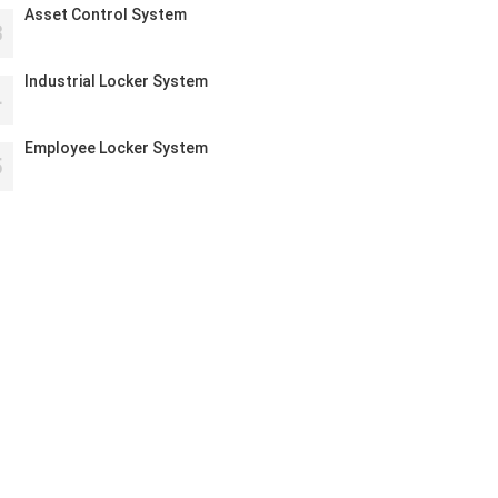
Asset Control System
3
Industrial Locker System
4
Employee Locker System
5