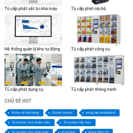
Tủ cấp phát vật tư nhà máy
Tủ cấp phát nội bộ
Hệ thống quản lý kho tự động
Tủ cấp phát công cụ
Tủ cấp phát dụng cụ
Tủ cấp phát thông minh
CHỦ ĐỀ HOT
Khóa số đa năng
Smart locker
vòng tay wristband
Tủ locker cho nhân viên
Tủ locker lớp học
Tủ locker cho nhà máy
tủ locker
khoá điện tử