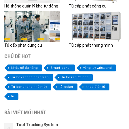
Hệ thống quản lý kho tự động
Tủ cấp phát công cụ
Tủ cấp phát dụng cụ
Tủ cấp phát thông minh
CHỦ ĐỀ HOT
Khóa số đa năng
Smart locker
vòng tay wristband
Tủ locker cho nhân viên
Tủ locker lớp học
Tủ locker cho nhà máy
tủ locker
khoá điện tử
tủ
BÀI VIẾT MỚI NHẤT
Tool Tracking System