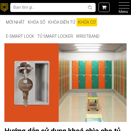
Menu
MỚI NHẤT
KHÓA SỐ
KHÓA ĐIỆN TỬ
KHÓA CƠ
E-SMART LOCK
TỦ SMART LOCKER
WRISTBAND