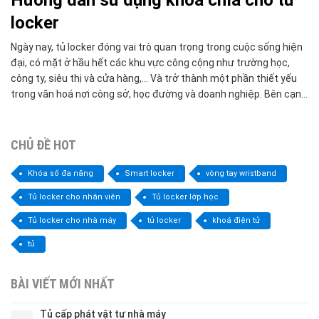
Hướng dẫn sử dụng khoá chìa cho tủ
locker
Ngày nay, tủ locker đóng vai trò quan trọng trong cuộc sống hiện
đại, có mặt ở hầu hết các khu vực công cộng như trường học,
công ty, siêu thị và cửa hàng,… Và trở thành một phần thiết yếu
trong văn hoá nơi công sở, học đường và doanh nghiệp. Bên cạnh
đó, […]
CHỦ ĐỀ HOT
Khóa số đa năng
Smart locker
vòng tay wristband
Tủ locker cho nhân viên
Tủ locker lớp học
Tủ locker cho nhà máy
tủ locker
khoá điện tử
tủ
BÀI VIẾT MỚI NHẤT
Tủ cấp phát vật tư nhà máy