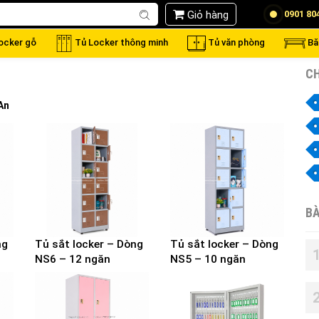
Giỏ hàng
0901 80
locker gỗ
Tủ Locker thông minh
Tủ văn phòng
Bă
CH
An
BÀ
ng
Tủ sắt locker – Dòng
Tủ sắt locker – Dòng
NS6 – 12 ngăn
NS5 – 10 ngăn