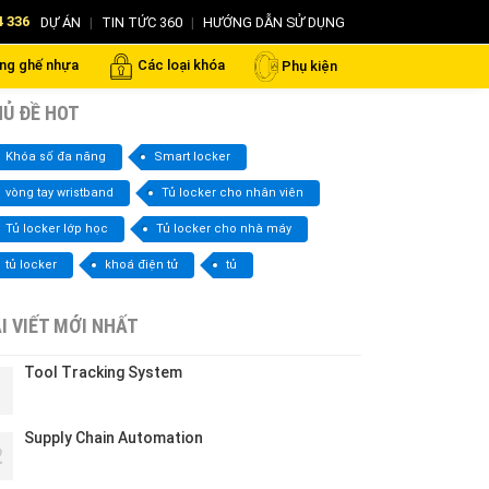
4 336
DỰ ÁN
|
TIN TỨC 360
|
HƯỚNG DẪN SỬ DỤNG
ng ghế nhựa
Các loại khóa
Phụ kiện
Ủ ĐỀ HOT
Khóa số đa năng
Smart locker
vòng tay wristband
Tủ locker cho nhân viên
Tủ locker lớp học
Tủ locker cho nhà máy
tủ locker
khoá điện tử
tủ
I VIẾT MỚI NHẤT
Tool Tracking System
1
Supply Chain Automation
2