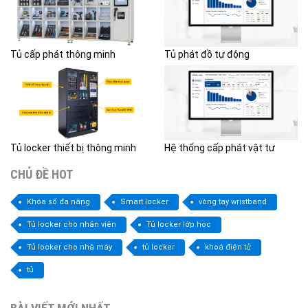
Tủ cấp phát thông minh
Tủ phát đồ tự động
Tủ locker thiết bị thông minh
Hệ thống cấp phát vật tư
CHỦ ĐỀ HOT
Khóa số đa năng
Smart locker
vòng tay wristband
Tủ locker cho nhân viên
Tủ locker lớp học
Tủ locker cho nhà máy
tủ locker
khoá điện tử
tủ