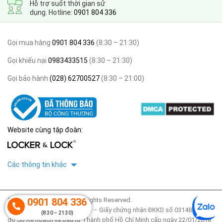
Hỗ trợ suốt thời gian sử
dụng. Hotline:
0901 804 336
Gọi mua hàng
0901 804 336
(8:30 – 21:30)
Gọi khiếu nại
0983433515
(8:30 – 21:30)
Gọi bảo hành
(028) 62700527
(8:30 – 21:00)
Website cùng tập đoàn:
Các thông tin khác
2020 © thegioitulocker. All Rights Reserved.
0901 804 336
Công ty TNHH Locker & Lock – Giấy chứng nhận ĐKKD số 0314853425
(8:30 – 21:30)
do Sở Kế hoạch và Đầu tư Thành phố Hồ Chí Minh cấp ngày 22/01/2018