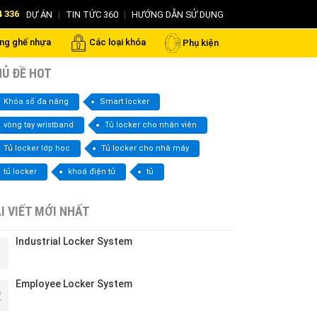
4 336
DỰ ÁN
|
TIN TỨC 360
|
HƯỚNG DẪN SỬ DỤNG
ng ghế nhựa
Các loại khóa
Phụ kiện
Ủ ĐỀ HOT
Khóa số đa năng
Smart locker
vòng tay wristband
Tủ locker cho nhân viên
Tủ locker lớp học
Tủ locker cho nhà máy
tủ locker
khoá điện tử
tủ
I VIẾT MỚI NHẤT
Industrial Locker System
1
Employee Locker System
2