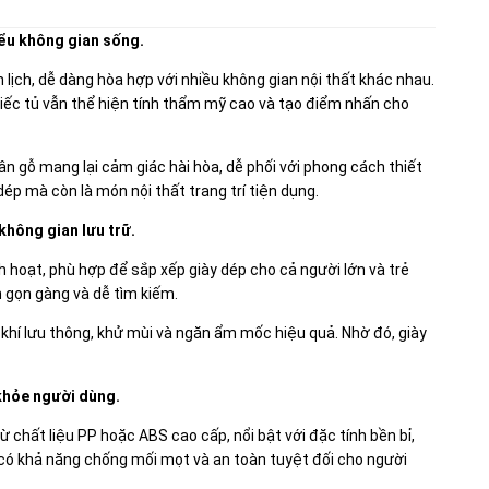
iểu không gian sống.
lịch, dễ dàng hòa hợp với nhiều không gian nội thất khác nhau.
iếc tủ vẫn thể hiện tính thẩm mỹ cao và tạo điểm nhấn cho
 gỗ mang lại cảm giác hài hòa, dễ phối với phong cách thiết
dép mà còn là món nội thất trang trí tiện dụng.
không gian lưu trữ.
h hoạt, phù hợp để sắp xếp giày dép cho cả người lớn và trẻ
n gọn gàng và dễ tìm kiếm.
 khí lưu thông, khử mùi và ngăn ẩm mốc hiệu quả. Nhờ đó, giày
 khỏe người dùng.
chất liệu PP hoặc ABS cao cấp, nổi bật với đặc tính bền bỉ,
 có khả năng chống mối mọt và an toàn tuyệt đối cho người