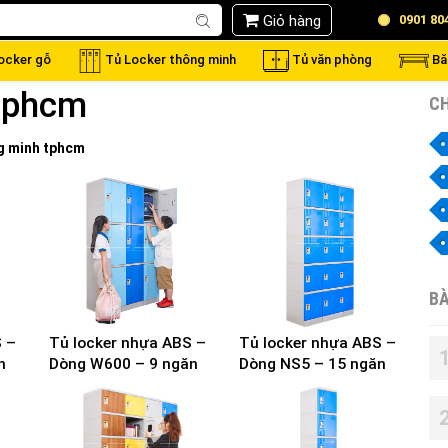
Giỏ hàng
0901 80
locker gỗ
Tủ Locker thông minh
Tủ văn phòng
Bă
tphcm
CH
g minh tphcm
BÀ
S –
Tủ locker nhựa ABS –
Tủ locker nhựa ABS –
n
Dòng W600 – 9 ngăn
Dòng NS5 – 15 ngăn