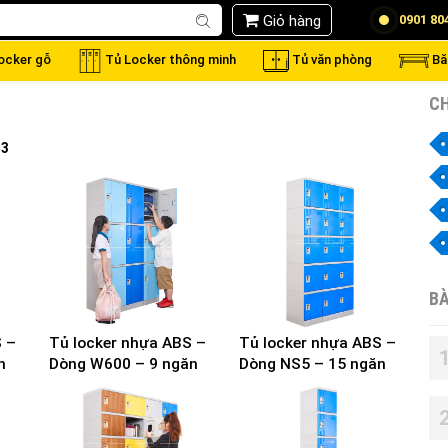
Giỏ hàng
0901 80
locker gỗ
Tủ Locker thông minh
Tủ văn phòng
Bă
CH
 3
BÀ
S –
Tủ locker nhựa ABS –
Tủ locker nhựa ABS –
n
Dòng W600 – 9 ngăn
Dòng NS5 – 15 ngăn