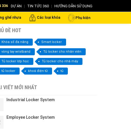
4 336
DỰ ÁN
|
TIN TỨC 360
|
HƯỚNG DẪN SỬ DỤNG
ng ghế nhựa
Các loại khóa
Phụ kiện
Ủ ĐỀ HOT
Khóa số đa năng
Smart locker
vòng tay wristband
Tủ locker cho nhân viên
Tủ locker lớp học
Tủ locker cho nhà máy
tủ locker
khoá điện tử
tủ
I VIẾT MỚI NHẤT
Industrial Locker System
1
Employee Locker System
2