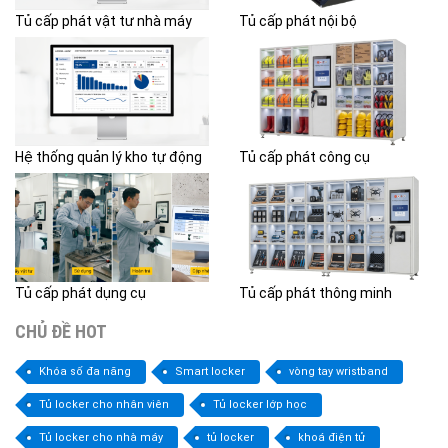
Tủ cấp phát vật tư nhà máy
Tủ cấp phát nội bộ
Hệ thống quản lý kho tự động
Tủ cấp phát công cụ
Tủ cấp phát dụng cụ
Tủ cấp phát thông minh
CHỦ ĐỀ HOT
Khóa số đa năng
Smart locker
vòng tay wristband
Tủ locker cho nhân viên
Tủ locker lớp học
Tủ locker cho nhà máy
tủ locker
khoá điện tử