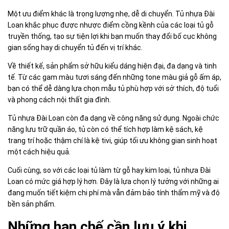
Một ưu điểm khác là trọng lượng nhẹ, dễ di chuyển. Tủ nhựa Đài
Loan khắc phục được nhược điểm cồng kềnh của các loại tủ gỗ
truyền thống, tạo sự tiện lợi khi bạn muốn thay đổi bố cục không
gian sống hay di chuyển tủ đến vị trí khác.
Về thiết kế, sản phẩm sở hữu kiểu dáng hiện đại, đa dạng và tinh
tế. Từ các gam màu tươi sáng đến những tone màu giả gỗ ấm áp,
bạn có thể dễ dàng lựa chọn mẫu tủ phù hợp với sở thích, độ tuổi
và phong cách nội thất gia đình.
Tủ nhựa Đài Loan còn đa dạng về công năng sử dụng. Ngoài chức
năng lưu trữ quần áo, tủ còn có thể tích hợp làm kệ sách, kệ
trang trí hoặc thậm chí là kệ tivi, giúp tối ưu không gian sinh hoạt
một cách hiệu quả.
Cuối cùng, so với các loại tủ làm từ gỗ hay kim loại, tủ nhựa Đài
Loan có mức giá hợp lý hơn. Đây là lựa chọn lý tưởng với những ai
đang muốn tiết kiệm chi phí mà vẫn đảm bảo tính thẩm mỹ và độ
bền sản phẩm.
Những hạn chế cần lưu ý khi