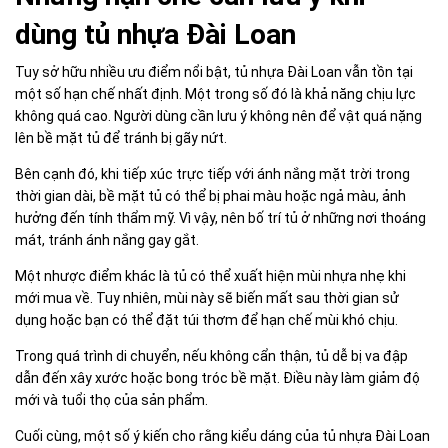
dùng tủ nhựa Đài Loan
Tuy sở hữu nhiều ưu điểm nổi bật, tủ nhựa Đài Loan vẫn tồn tại
một số hạn chế nhất định. Một trong số đó là khả năng chịu lực
không quá cao. Người dùng cần lưu ý không nên để vật quá nặng
lên bề mặt tủ để tránh bị gãy nứt.
Bên cạnh đó, khi tiếp xúc trực tiếp với ánh nắng mặt trời trong
thời gian dài, bề mặt tủ có thể bị phai màu hoặc ngả màu, ảnh
hưởng đến tính thẩm mỹ. Vì vậy, nên bố trí tủ ở những nơi thoáng
mát, tránh ánh nắng gay gắt.
Một nhược điểm khác là tủ có thể xuất hiện mùi nhựa nhẹ khi
mới mua về. Tuy nhiên, mùi này sẽ biến mất sau thời gian sử
dụng hoặc bạn có thể đặt túi thơm để hạn chế mùi khó chịu.
Trong quá trình di chuyển, nếu không cẩn thận, tủ dễ bị va đập
dẫn đến xây xước hoặc bong tróc bề mặt. Điều này làm giảm độ
mới và tuổi thọ của sản phẩm.
Cuối cùng, một số ý kiến cho rằng kiểu dáng của tủ nhựa Đài Loan