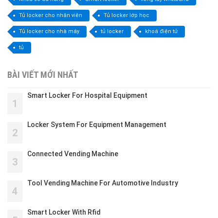
Tủ locker cho nhân viên
Tủ locker lớp học
Tủ locker cho nhà máy
tủ locker
khoá điện tử
tủ
BÀI VIẾT MỚI NHẤT
Smart Locker For Hospital Equipment
1
Locker System For Equipment Management
2
Connected Vending Machine
3
Tool Vending Machine For Automotive Industry
4
Smart Locker With Rfid