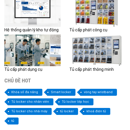
Hệ thống quản lý kho tự động
Tủ cấp phát công cụ
Tủ cấp phát dụng cụ
Tủ cấp phát thông minh
CHỦ ĐỀ HOT
Khóa số đa năng
Smart locker
vòng tay wristband
Tủ locker cho nhân viên
Tủ locker lớp học
Tủ locker cho nhà máy
tủ locker
khoá điện tử
tủ