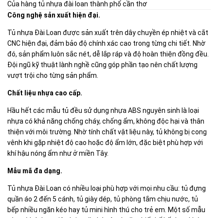
Của hàng tủ nhựa đài loan thành phố cần thơ
Công nghệ sản xuất hiện đại.
Tủ nhựa Đài Loan được sản xuất trên dây chuyền ép nhiệt và cắt
CNC hiện đại, đảm bảo độ chính xác cao trong từng chi tiết. Nhờ
đó, sản phẩm luôn sắc nét, dễ lắp ráp và độ hoàn thiện đồng đều.
Đội ngũ kỹ thuật lành nghề cũng góp phần tạo nên chất lượng
vượt trội cho từng sản phẩm.
Chất liệu nhựa cao cấp.
Hầu hết các mẫu tủ đều sử dụng nhựa ABS nguyên sinh là loại
nhựa có khả năng chống cháy, chống ẩm, không độc hại và thân
thiện với môi trường. Nhờ tính chất vật liệu này, tủ không bị cong
vênh khi gặp nhiệt độ cao hoặc độ ẩm lớn, đặc biệt phù hợp với
khí hậu nóng ẩm như ở miền Tây.
Mẫu mã đa dạng.
Tủ nhựa Đài Loan có nhiều loại phù hợp với mọi nhu cầu: tủ đựng
quần áo 2 đến 5 cánh, tủ giày dép, tủ phòng tắm chịu nước, tủ
bếp nhiều ngăn kéo hay tủ mini hình thú cho trẻ em. Một số mẫu