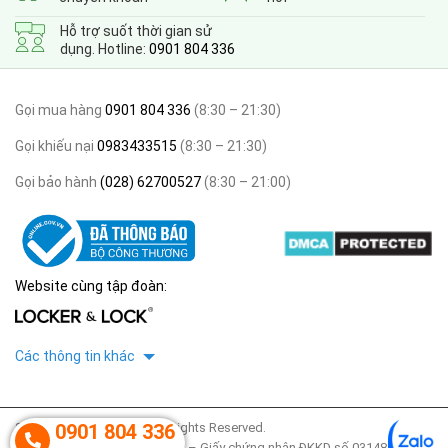
Hỗ trợ suốt thời gian sử
dụng. Hotline:
0901 804 336
Gọi mua hàng
0901 804 336
(8:30 – 21:30)
Gọi khiếu nại
0983433515
(8:30 – 21:30)
Gọi bảo hành
(028) 62700527
(8:30 – 21:00)
Website cùng tập đoàn:
Các thông tin khác
2020 © thegioitulocker. All Rights Reserved.
0901 804 336
Công ty TNHH Locker & Lock – Giấy chứng nhận ĐKKD số 0314853425