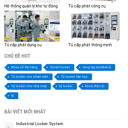
Hệ thống quản lý kho tự động
Tủ cấp phát công cụ
Tủ cấp phát dụng cụ
Tủ cấp phát thông minh
CHỦ ĐỀ HOT
Khóa số đa năng
Smart locker
vòng tay wristband
Tủ locker cho nhân viên
Tủ locker lớp học
Tủ locker cho nhà máy
tủ locker
khoá điện tử
tủ
BÀI VIẾT MỚI NHẤT
Industrial Locker System