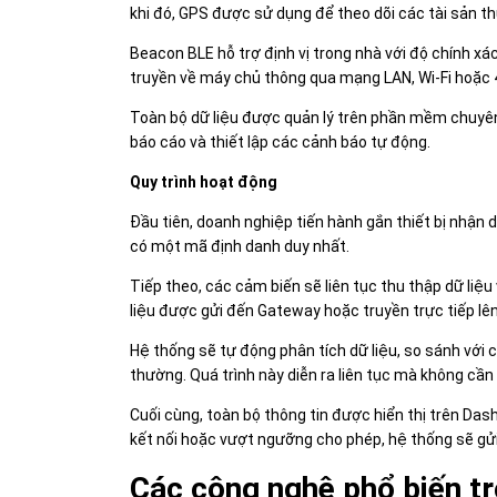
khi đó, GPS được sử dụng để theo dõi các tài sản t
Beacon BLE hỗ trợ định vị trong nhà với độ chính xác
truyền về máy chủ thông qua mạng LAN, Wi-Fi hoặc 
Toàn bộ dữ liệu được quản lý trên phần mềm chuyên d
báo cáo và thiết lập các cảnh báo tự động.
Quy trình hoạt động
Đầu tiên, doanh nghiệp tiến hành gắn thiết bị nhận d
có một mã định danh duy nhất.
Tiếp theo, các cảm biến sẽ liên tục thu thập dữ liệu 
liệu được gửi đến Gateway hoặc truyền trực tiếp l
Hệ thống sẽ tự động phân tích dữ liệu, so sánh với 
thường. Quá trình này diễn ra liên tục mà không cần
Cuối cùng, toàn bộ thông tin được hiển thị trên Dashb
kết nối hoặc vượt ngưỡng cho phép, hệ thống sẽ gửi
Các công nghệ phổ biến tr