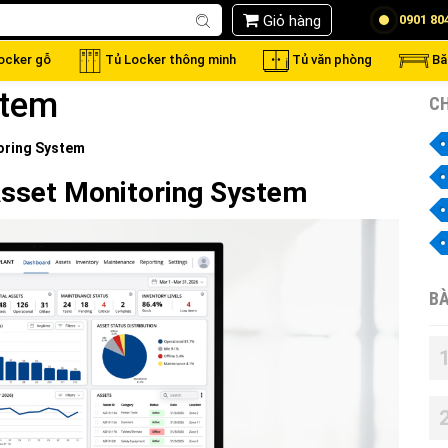
Giỏ hàng
0901 80
locker gỗ
Tủ Locker thông minh
Tủ văn phòng
Bă
stem
CH
oring System
Asset Monitoring System
BÀ