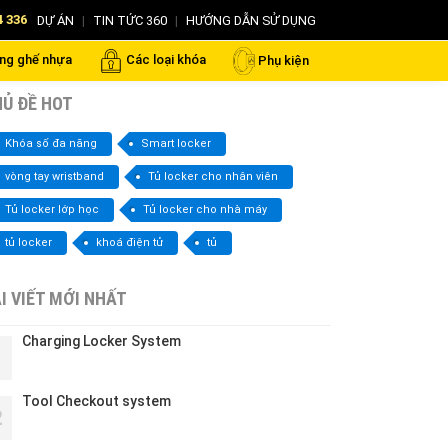
4 336
DỰ ÁN
|
TIN TỨC 360
|
HƯỚNG DẪN SỬ DỤNG
ng ghế nhựa
Các loại khóa
Phụ kiện
Ủ ĐỀ HOT
Khóa số đa năng
Smart locker
vòng tay wristband
Tủ locker cho nhân viên
Tủ locker lớp học
Tủ locker cho nhà máy
tủ locker
khoá điện tử
tủ
I VIẾT MỚI NHẤT
Charging Locker System
1
Tool Checkout system
2