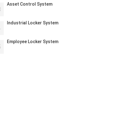
Asset Control System
3
Industrial Locker System
4
Employee Locker System
5