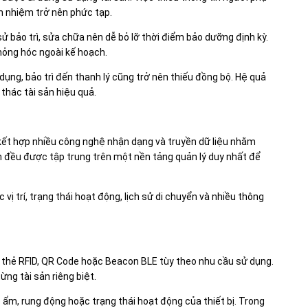
ch nhiệm trở nên phức tạp.
sử bảo trì, sửa chữa nên dễ bỏ lỡ thời điểm bảo dưỡng định kỳ.
 hỏng hóc ngoài kế hoạch.
dụng, bảo trì đến thanh lý cũng trở nên thiếu đồng bộ. Hệ quả
thác tài sản hiệu quả.
?
 kết hợp nhiều công nghệ nhận dạng và truyền dữ liệu nhằm
tin đều được tập trung trên một nền tảng quản lý duy nhất để
 vị trí, trạng thái hoạt động, lịch sử di chuyển và nhiều thông
ư thẻ RFID, QR Code hoặc Beacon BLE tùy theo nhu cầu sử dụng.
ng tài sản riêng biệt.
ộ ẩm, rung động hoặc trạng thái hoạt động của thiết bị. Trong