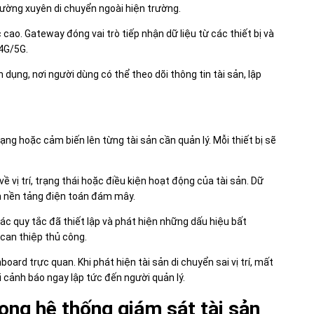
hường xuyên di chuyển ngoài hiện trường.
 cao. Gateway đóng vai trò tiếp nhận dữ liệu từ các thiết bị và
4G/5G.
ụng, nơi người dùng có thể theo dõi thông tin tài sản, lập
ạng hoặc cảm biến lên từng tài sản cần quản lý. Mỗi thiết bị sẽ
về vị trí, trạng thái hoặc điều kiện hoạt động của tài sản. Dữ
ên nền tảng điện toán đám mây.
các quy tắc đã thiết lập và phát hiện những dấu hiệu bất
 can thiệp thủ công.
oard trực quan. Khi phát hiện tài sản di chuyển sai vị trí, mất
 cảnh báo ngay lập tức đến người quản lý.
ong hệ thống giám sát tài sản