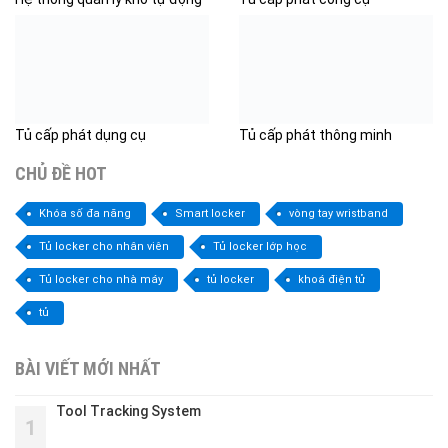
Tủ cấp phát dụng cụ
Tủ cấp phát thông minh
CHỦ ĐỀ HOT
Khóa số đa năng
Smart locker
vòng tay wristband
Tủ locker cho nhân viên
Tủ locker lớp học
Tủ locker cho nhà máy
tủ locker
khoá điện tử
tủ
BÀI VIẾT MỚI NHẤT
Tool Tracking System
1