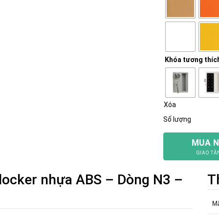
Khóa tương thíc
Xóa
Số lượng
MUA 
GIAO TẬ
 locker nhựa ABS – Dòng N3 –
T
M