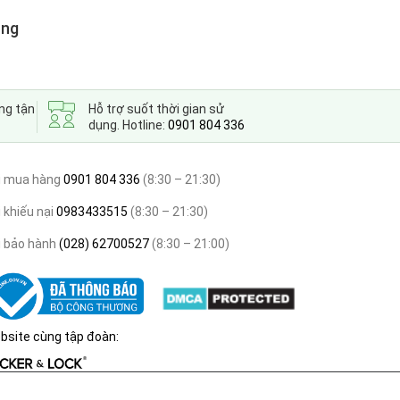
òng
ng tận
Hỗ trợ suốt thời gian sử
dụng. Hotline:
0901 804 336
i mua hàng
0901 804 336
(8:30 – 21:30)
 khiếu nại
0983433515
(8:30 – 21:30)
i bảo hành
(028) 62700527
(8:30 – 21:00)
bsite cùng tập đoàn: