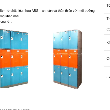
Tê
àm từ chất liệu nhựa ABS – an toàn và thân thiện với môi trường,
ờng khác nhau.
Th
rọng lớn.
Cô
Kí
Ch
Cấ