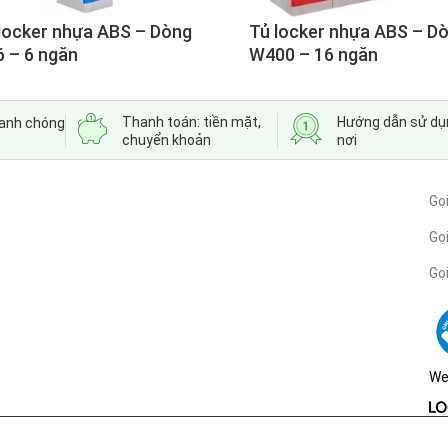
locker nhựa ABS – Dòng
Tủ locker nhựa ABS – D
 – 6 ngăn
W400 – 16 ngăn
Thanh toán: tiền mặt,
Hướng dẫn sử dụ
hanh chóng
chuyển khoản
nơi
Gọ
Gọi
Gọ
We