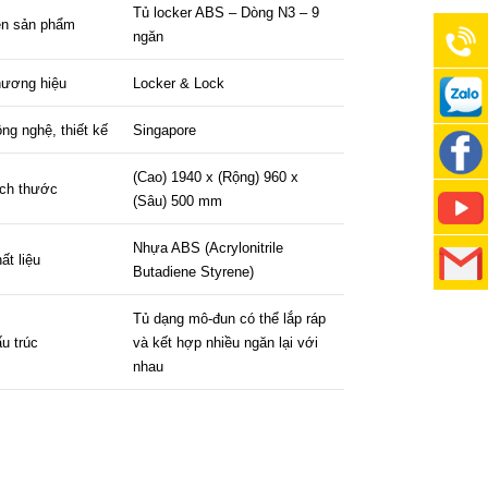
Tủ locker ABS – Dòng N3 – 9
n sản phẩm
ngăn
ương hiệu
Locker & Lock
0901
ng nghệ, thiết kế
Singapore
804
0901
(Cao) 1940 x (Rộng) 960 x
ch thước
(Sâu) 500 mm
336
804
Thế
Nhựa ABS (Acrylonitrile
336
ất liệu
Giới Tủ
Thế
Butadiene Styrene)
Locker
Giới Tủ
cskh@t
Tủ dạng mô-đun có thể lắp ráp
u trúc
và kết hợp nhiều ngăn lại với
nhau
Locker