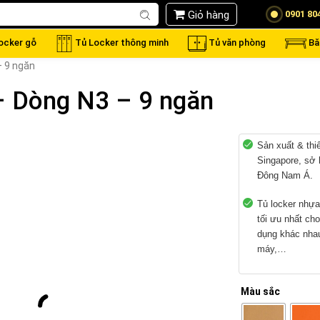
Giỏ hàng
0901 80
locker gỗ
Tủ Locker thông minh
Tủ văn phòng
Bă
– 9 ngăn
– Dòng N3 – 9 ngăn
Sản xuất & thi
Singapore, sở 
Đông Nam Á.
Tủ locker nhựa
tối ưu nhất ch
dụng khác nhau
máy,…
Màu sắc