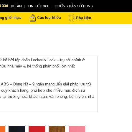
4 336
DỰ ÁN
|
TIN TỨC 360
|
HƯỚNG DẪN SỬ DỤNG
ng ghế nhựa
Các loại khóa
Phụ kiện
ết kế bởi tập đoàn Locker & Lock – trụ sở chính ở
hữu nhà máy & hệ thống phân phối lớn nhất
 ABS – Dòng N3 – 9 ngăn mang đến giải pháp lưu trữ
o quý khách hàng, phù hợp cho nhiều mục đích sử
 tại trường học, khách sạn, văn phòng, bệnh viện, nhà