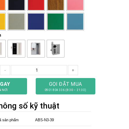
h
-
+
NGAY
GỌI ĐẶT MUA
N NƠI
0901 804 336 (8:30 – 21:30)
hông số kỹ thuật
ã sản phẩm
ABS-N3-39