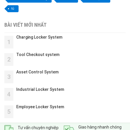
tủ
BÀI VIẾT MỚI NHẤT
Charging Locker System
1
Tool Checkout system
2
Asset Control System
3
Industrial Locker System
4
Employee Locker System
5
Giao hàng nhanh chóng
Tư vấn chuyên nghiệp