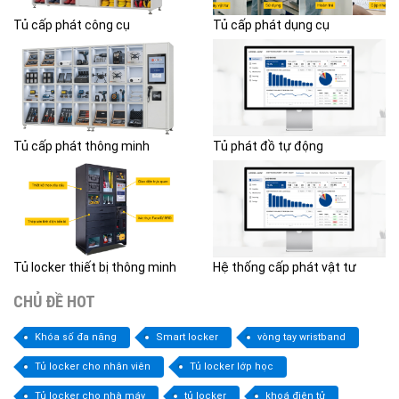
Tủ cấp phát công cụ
Tủ cấp phát dụng cụ
Tủ cấp phát thông minh
Tủ phát đồ tự động
Tủ locker thiết bị thông minh
Hệ thống cấp phát vật tư
CHỦ ĐỀ HOT
Khóa số đa năng
Smart locker
vòng tay wristband
Tủ locker cho nhân viên
Tủ locker lớp học
Tủ locker cho nhà máy
tủ locker
khoá điện tử