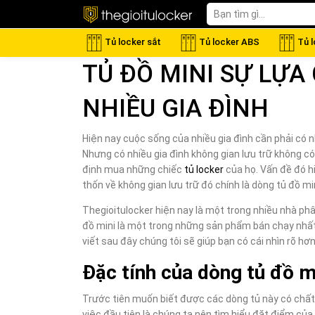
Tủ locker sắt
Tủ locker ABS
Tủ 
TỦ ĐỒ MINI SỰ LỰA
NHIỀU GIA ĐÌNH
Hiện nay cuộc sống của nhiều gia đình cần phải có n
Nhưng có nhiều gia đình không gian lưu trữ không có
định mua những chiếc
tủ locker
của họ. Vấn đề đó hi
thốn về không gian lưu trữ đó chính là dòng tủ đồ min
Thegioitulocker hiện nay là một trong nhiều nhà phâ
đồ mini là một trong những sản phẩm bán chạy nhất 
viết sau đây chúng tôi sẽ giúp bạn có cái nhìn rõ hơn
Đặc tính của dòng tủ đồ m
Trước tiên muốn biết được các dòng tủ này có chất 
việc đầu tiên là chúng ta nên tìm hiểu đặt điểm của 