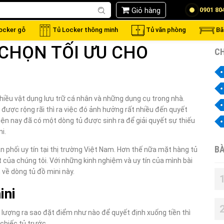
Giỏ hàng
0901 80
locker gỗ
Tủ Locker thông minh
Tủ văn phòng
Bă
 CHỌN TỐI ƯU CHO
CH
hiều vật dụng lưu trữ cá nhân và những dụng cụ trong nhà.
 được rộng rãi thì ra việc đó ảnh hưởng rất nhiều đến quyết
ện nay đã có một dòng tủ được sinh ra để giải quyết sự thiếu
i.
BÀ
n phối uy tín tại thị trường Việt Nam. Hơn thế nữa mặt hàng tủ
của chúng tôi. Với những kinh nghiệm và uy tín của mình bài
 về dòng tủ đồ mini này.
ini
lượng ra sao đặt điểm như nào để quyết định xuống tiền thì
chiếc tủ trước.