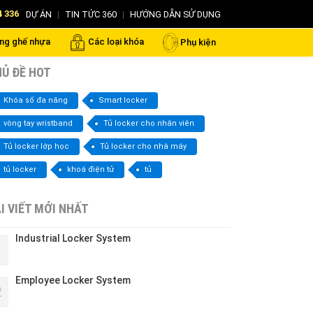
4 336
DỰ ÁN
|
TIN TỨC 360
|
HƯỚNG DẪN SỬ DỤNG
ng ghế nhựa
Các loại khóa
Phụ kiện
Ủ ĐỀ HOT
Khóa số đa năng
Smart locker
vòng tay wristband
Tủ locker cho nhân viên
Tủ locker lớp học
Tủ locker cho nhà máy
tủ locker
khoá điện tử
tủ
I VIẾT MỚI NHẤT
Industrial Locker System
1
Employee Locker System
2