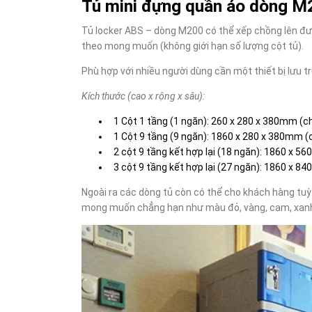
Tủ mini đựng quần áo dòng M
Tủ locker ABS – dòng M200 có thể xếp chồng lên được
theo mong muốn (không giới hạn số lượng cột tủ).
Phù hợp với nhiều người dùng cần một thiết bị lưu t
Kích thước (cao x rộng x sâu):
1 Cột 1 tầng (1 ngăn): 260 x 280 x 380mm 
1 Cột 9 tầng (9 ngăn): 1860 x 280 x 380mm
2 cột 9 tầng kết hợp lại (18 ngăn): 1860 x
3 cột 9 tầng kết hợp lại (27 ngăn): 1860 x
Ngoài ra các dòng tủ còn có thể cho khách hàng tu
mong muốn chẳng hạn như màu
đỏ, vàng, cam, xan