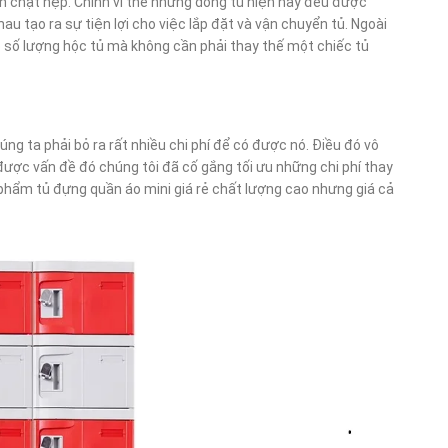
 chật hẹp. Chính vì thế những dòng tủ hiện nay đều được
hau tạo ra sự tiện lợi cho việc lắp đặt và vận chuyển tủ. Ngoài
 số lượng hộc tủ mà không cần phải thay thế một chiếc tủ
g ta phải bỏ ra rất nhiều chi phí để có được nó. Điều đó vô
được vấn đề đó chúng tôi đã cố gắng tối ưu những chi phí thay
phẩm tủ đựng quần áo mini giá rẻ chất lượng cao nhưng giá cả