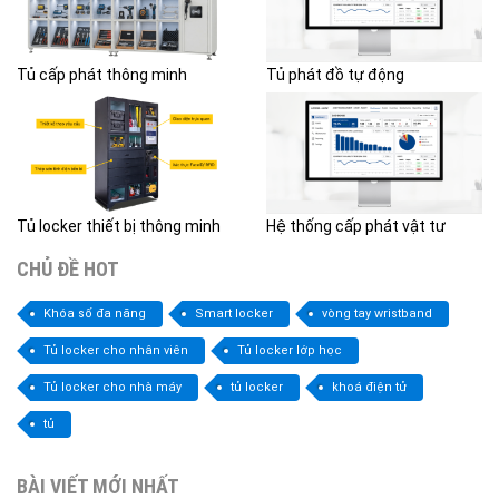
Tủ cấp phát thông minh
Tủ phát đồ tự động
Tủ locker thiết bị thông minh
Hệ thống cấp phát vật tư
CHỦ ĐỀ HOT
Khóa số đa năng
Smart locker
vòng tay wristband
Tủ locker cho nhân viên
Tủ locker lớp học
Tủ locker cho nhà máy
tủ locker
khoá điện tử
tủ
BÀI VIẾT MỚI NHẤT