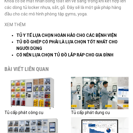
Khóa có bề mặt nhẵn bóng toát lên vẻ sang trọng khi kết hợp lên
các dòng tủ locker nhựa, sắt, gỗ. Đây sẽ là một giải pháp hàng
đầu cho các mô hình phòng tập gyms, yoga.
XEM THÊM
TỦ Y TẾ LỰA CHỌN HOÀN HẢO CHO CÁC BỆNH VIỆN
TỦ ĐỒ GHÉP CÓ PHẢI LÀ LỰA CHỌN TỐT NHẤT CHO
NGƯỜI DÙNG
CÓ NÊN LỰA CHỌN TỦ ĐỒ LẮP RÁP CHO GIA ĐÌNH
BÀI VIẾT LIÊN QUAN
Tủ cấp phát công cụ
Tủ cấp phát dụng cụ