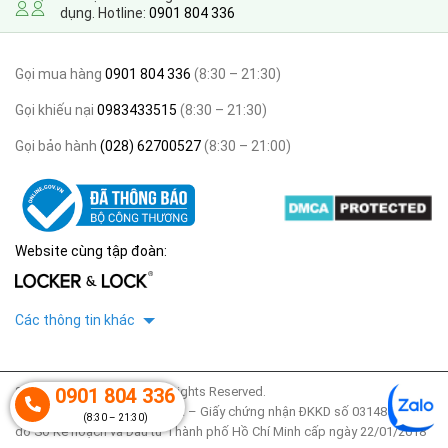
dụng. Hotline:
0901 804 336
Gọi mua hàng
0901 804 336
(8:30 – 21:30)
Gọi khiếu nại
0983433515
(8:30 – 21:30)
Gọi bảo hành
(028) 62700527
(8:30 – 21:00)
Website cùng tập đoàn:
Các thông tin khác
0901 804 336
2020 © thegioitulocker. All Rights Reserved.
Công ty TNHH Locker & Lock – Giấy chứng nhận ĐKKD số 0314853425
(8:30 – 21:30)
do Sở Kế hoạch và Đầu tư Thành phố Hồ Chí Minh cấp ngày 22/01/2018