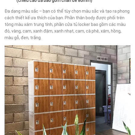
(chiều cao đã bao gồm chân đế 80mm)
Đa dạng màu sắc
– bạn có thể tùy chọn màu sắc và tạo ra phong
cách thiết kế ưa thích của bạn. Phần thân body được phối trên
tông màu xám trung tính, phần cửa tủ locker bao gồm các màu
đỏ, vàng, cam, xanh đậm, xanh nhạt, cam, cà phê, xám, hồng,
màu gỗ, đen, trắng.