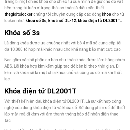
trang bị một chiếc khóa cho chiếc tủ của mình để giữ cho đồ vật
bên trong tủ luôn ở trạng thái an toàn là điều cần thiết
.
thegioitulocker
chúng tôi chuyên cung cấp các dòng
khóa
cho tủ
locker như:
khoá số 3s
,
khoá số DL-12
,
khóa điện tử DL2001T..
Khóa số 3s
Là dòng khóa được ưa chuộng nhất với bộ 4 mã số cung cấp tối
đa 10,000 tổ hợp mã khác nhau cho khả năng bảo mật cực cao.
Bao gồm các bộ phận cơ bản như thân khóa được làm bằng nhựa
ABS. Lõi khóa hợp kim kẽm giúp tạo độ bền bỉ theo thời gian. Đi
kèm với khóa sẽ là một chìa khóa chủ và công cụ dò mã khi thất
lạc.
Khóa điện tử DL2001T
Với thiết kế hiện đại, khóa điện tử DL2001T. Là sự kết hợp công
nghệ của dòng khóa điện tử và khóa số. Sử dụng phím số để thiết
lập mật mã đi kèm với âm thanh thông báo để nhận diện thao
tác.