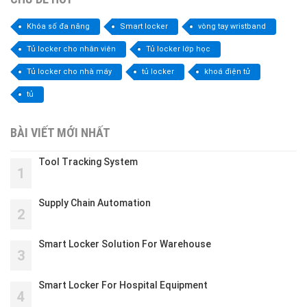
Khóa số đa năng
Smart locker
vòng tay wristband
Tủ locker cho nhân viên
Tủ locker lớp học
Tủ locker cho nhà máy
tủ locker
khoá điện tử
tủ
BÀI VIẾT MỚI NHẤT
Tool Tracking System
1
Supply Chain Automation
2
Smart Locker Solution For Warehouse
3
Smart Locker For Hospital Equipment
4