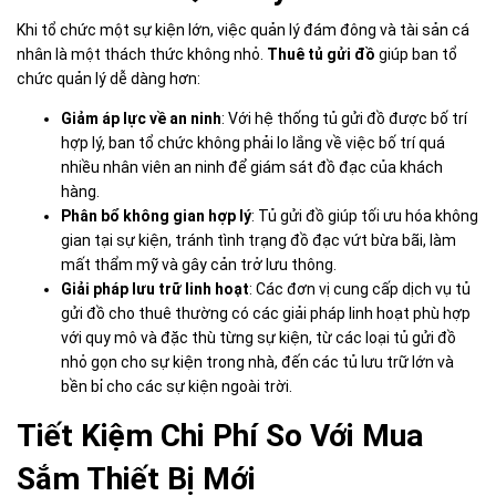
Khi tổ chức một sự kiện lớn, việc quản lý đám đông và tài sản cá
nhân là một thách thức không nhỏ.
Thuê tủ gửi đồ
giúp ban tổ
chức quản lý dễ dàng hơn:
Giảm áp lực về an ninh
: Với hệ thống tủ gửi đồ được bố trí
hợp lý, ban tổ chức không phải lo lắng về việc bố trí quá
nhiều nhân viên an ninh để giám sát đồ đạc của khách
hàng.
Phân bổ không gian hợp lý
: Tủ gửi đồ giúp tối ưu hóa không
gian tại sự kiện, tránh tình trạng đồ đạc vứt bừa bãi, làm
mất thẩm mỹ và gây cản trở lưu thông.
Giải pháp lưu trữ linh hoạt
: Các đơn vị cung cấp dịch vụ tủ
gửi đồ cho thuê thường có các giải pháp linh hoạt phù hợp
với quy mô và đặc thù từng sự kiện, từ các loại tủ gửi đồ
nhỏ gọn cho sự kiện trong nhà, đến các tủ lưu trữ lớn và
bền bỉ cho các sự kiện ngoài trời.
Tiết Kiệm Chi Phí So Với Mua
Sắm Thiết Bị Mới