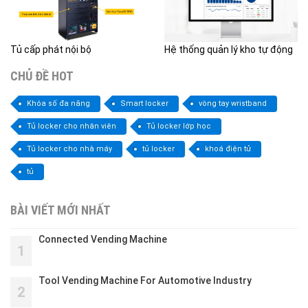
Tủ cấp phát nội bộ
Hệ thống quản lý kho tự động
CHỦ ĐỀ HOT
Khóa số đa năng
Smart locker
vòng tay wristband
Tủ locker cho nhân viên
Tủ locker lớp học
Tủ locker cho nhà máy
tủ locker
khoá điện tử
tủ
BÀI VIẾT MỚI NHẤT
Connected Vending Machine
1
Tool Vending Machine For Automotive Industry
2