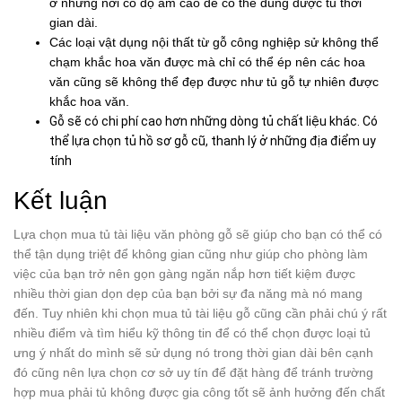
ở những nơi có độ ẩm cao để có thể dùng được tủ thời
gian dài.
Các loại vật dụng nội thất từ gỗ công nghiệp sử không thể
chạm khắc hoa văn được mà chỉ có thể ép nên các hoa
văn cũng sẽ không thể đẹp được như tủ gỗ tự nhiên được
khắc hoa văn.
Gỗ sẽ có chi phí cao hơn những dòng tủ chất liệu khác. Có
thể lựa chọn
tủ hồ sơ gỗ cũ, thanh lý ở những địa điểm uy
tính
Kết luận
Lựa chọn mua tủ tài liệu văn phòng gỗ sẽ giúp cho bạn có thể có
thể tận dụng triệt để không gian cũng như giúp cho phòng làm
việc của bạn trở nên gọn gàng ngăn nắp hơn tiết kiệm được
nhiều thời gian dọn dẹp của bạn bởi sự đa năng mà nó mang
đến. Tuy nhiên khi chọn mua tủ tài liệu gỗ cũng cần phải chú ý rất
nhiều điểm và tìm hiểu kỹ thông tin để có thể chọn được loại tủ
ưng ý nhất do mình sẽ sử dụng nó trong thời gian dài bên cạnh
đó cũng nên lựa chọn cơ sở uy tín để đặt hàng để tránh trường
hợp mua phải tủ không được gia công tốt sẽ ảnh hưởng đến chất