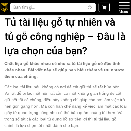
Menu
Tủ tài liệu gỗ tự nhiên và
tủ gỗ công nghiệp – Đâu là
lựa chọn của bạn?
Chất liệu gỗ khác nhau sẽ cho ra tủ tài liệu gỗ có đặc tính
khác nhau. Bài viết này sẽ giúp bạn hiểu thêm về ưu nhược
điểm của chúng.
Các loại tài liệu nếu không có nơi để cất giữ thì sẽ rất bừa bộn.
Và rất dễ bị lạc mất nên rất cần có một không gian trống để cất
giữ hết tất cả chúng, điều này không chỉ giúp cho nơi làm việc trở
nên gọn gàng hơn. Mà còn hạn chế đáng kể việc làm mất các loại
giấy tờ quan trọng cũng như có thể bảo quản chúng tốt hơn. Và
trong số tất cả các loại tủ đựng hồ sơ tiện lợi thì tủ tài liệu gỗ
chính là lựa chọn tốt nhất dành cho bạn.