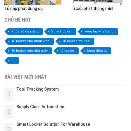
Tủ cấp phát dụng cụ
Tủ cấp phát thông minh
CHỦ ĐỀ HOT
Khóa số đa năng
Smart locker
vòng tay wristband
Tủ locker cho nhân viên
Tủ locker lớp học
Tủ locker cho nhà máy
tủ locker
khoá điện tử
tủ
BÀI VIẾT MỚI NHẤT
Tool Tracking System
1
Supply Chain Automation
2
Smart Locker Solution For Warehouse
3