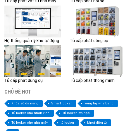
Tủ cấp phát vật tư nhà máy
Tủ cấp phát nội bộ
Hệ thống quản lý kho tự động
Tủ cấp phát công cụ
Tủ cấp phát dụng cụ
Tủ cấp phát thông minh
CHỦ ĐỀ HOT
Khóa số đa năng
Smart locker
vòng tay wristband
Tủ locker cho nhân viên
Tủ locker lớp học
Tủ locker cho nhà máy
tủ locker
khoá điện tử