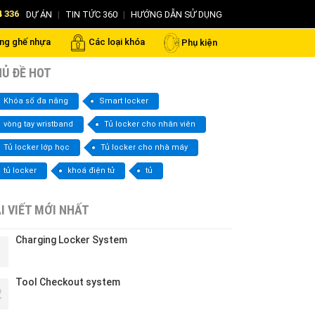
4 336
DỰ ÁN
|
TIN TỨC 360
|
HƯỚNG DẪN SỬ DỤNG
ng ghế nhựa
Các loại khóa
Phụ kiện
Ủ ĐỀ HOT
Khóa số đa năng
Smart locker
vòng tay wristband
Tủ locker cho nhân viên
Tủ locker lớp học
Tủ locker cho nhà máy
tủ locker
khoá điện tử
tủ
I VIẾT MỚI NHẤT
Charging Locker System
1
Tool Checkout system
2