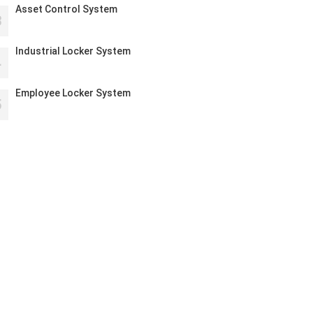
Asset Control System
3
Industrial Locker System
4
Employee Locker System
5