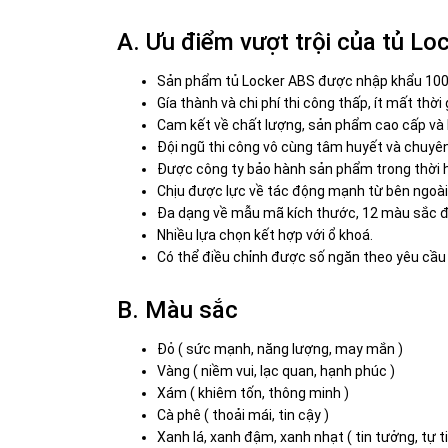
A. Ưu điểm vượt trội của tủ L
Sản phẩm
tủ Locker
ABS được nhập khẩu 100
Gía thành và chi phí thi công thấp, ít mất thờ
Cam kết về chất lượng, sản phẩm cao cấp và b
Đội ngũ thi công vô cùng tâm huyết và chuyên
Được công ty bảo hành sản phẩm trong thời h
Chịu được lực về tác động mạnh từ bên ngoài
Đa dạng về mẫu mã kích thước, 12 màu sắc đ
Nhiều lựa chọn kết hợp với ổ khoá.
Có thể điều chỉnh được số ngăn theo yêu cầu
B. Màu sắc
Đỏ ( sức mạnh, năng lượng, may mắn )
Vàng ( niềm vui, lạc quan, hạnh phúc )
Xám ( khiêm tốn, thông minh )
Cà phê ( thoải mái, tin cậy )
Xanh lá, xanh đậm, xanh nhạt ( tin tưởng, tự ti