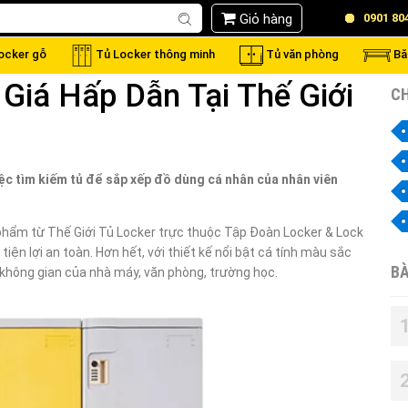
Giỏ hàng
0901 80
locker gỗ
Tủ Locker thông minh
Tủ văn phòng
Bă
Giá Hấp Dẫn Tại Thế Giới
CH
c tìm kiếm tủ để sắp xếp đồ dùng cá nhân của nhân viên
phẩm từ Thế Giới Tủ Locker trực thuộc Tập Đoàn Locker & Lock
iện lợi an toàn. Hơn hết, với thiết kế nổi bật cá tính màu sắc
BÀ
 không gian của nhà máy, văn phòng, trường học.