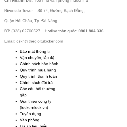
Chi Nhánh ĐN:
Tòa nhà văn phòng Indochina
Riverside Tower – Số 74, Đường Bạch Đằng,
Quận Hải Châu, Tp. Đà Nẵng
ĐT: (028) 62700527 Hotline toàn quốc:
0901 804 336
Email: cskh@thegioitulocker.com
Bảo mật thông tin
Vận chuyển, lắp đặt
Chính sách bảo hành
Quy trình mua hàng
Quy trình thanh toán
Chính sách đổi trả
Các câu hỏi thường
gặp
Giới thiệu công ty
(lockernlock.vn)
Tuyển dụng
Văn phòng
Dự án tiêu biểu