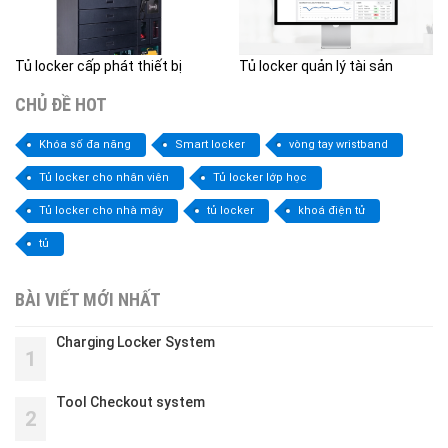
Tủ locker cấp phát thiết bị
Tủ locker quản lý tài sản
CHỦ ĐỀ HOT
Khóa số đa năng
Smart locker
vòng tay wristband
Tủ locker cho nhân viên
Tủ locker lớp học
Tủ locker cho nhà máy
tủ locker
khoá điện tử
tủ
BÀI VIẾT MỚI NHẤT
Charging Locker System
1
Tool Checkout system
2