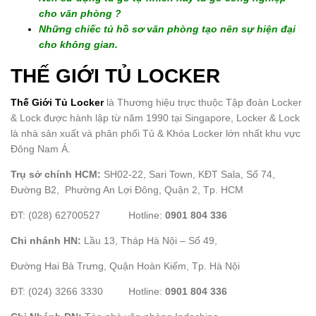
cho văn phòng ?
Những chiếc tủ hồ sơ văn phòng tạo nên sự hiện đại
cho không gian.
THẾ GIỚI TỦ LOCKER
Thế Giới Tủ Locker
là Thương hiệu trực thuộc Tập đoàn Locker
& Lock được hành lập từ năm 1990 tại Singapore, Locker & Lock
là nhà sản xuất và phân phối Tủ & Khóa Locker lớn nhất khu vực
Đông Nam Á.
Trụ sở chính HCM:
SH02-22, Sari Town, KĐT Sala, Số 74,
Đường B2, Phường An Lợi Đông, Quận 2, Tp. HCM
ĐT: (028) 62700527 Hotline:
0901 804 336
Chi nhánh HN:
Lầu 13, Tháp Hà Nội – Số 49,
Đường Hai Bà Trưng, Quận Hoàn Kiếm, Tp. Hà Nội
ĐT: (024) 3266 3330 Hotline:
0901 804 336