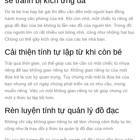
sẽ tránh bị kích ứng da
Dù là bé trai hay bé gái thì đều cần đến một người bạn đồng
hành trong căn phòng của trẻ. Khi còn nhỏ, một chiếc tủ riêng sẽ
giúp đồ đạc của bé không bị lẫn vào đồ của người lớn. Trong đồ
của người lớn có rất nhiều sợi bông nhỏ, cũng như những hạt bụi.
Chúng có thể gây kích ứng da của các bé nhà bạn.
Cải thiện tính tự lập từ khi còn bé
Trải qua thời gian, có thể giúp các bé cần có một chiếc tủ nhựa
riêng để tạo không gian riêng tư. Không gian riêng tư của một
đứa trẻ là cực kỳ quan trọng. Tuy chúng mãi mãi là đứa bé của
bạn nhưng sẽ có ngày chúng phát triển và có nhu cầu, mong
muốn riêng. Việc có một không gian riêng tư sẽ giúp chúng có
một ý thức tự lập tốt hơn.
Rèn luyện tính tự quản lý đồ đạc
Không chỉ vậy không gian riêng tư sẽ làm chúng cảm thấy tự tin,
cũng như là trau dồi ý thức tự quản lý đồ đạc của mình.
Dù sao thì lượng đồ áo của mỗi người sẽ đều tăng dần theo năm