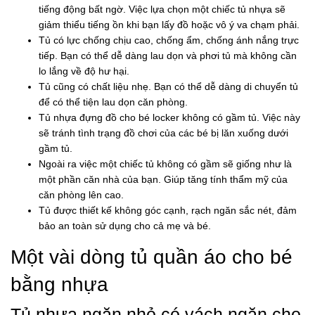
tiếng động bất ngờ. Việc lựa chọn một chiếc tủ nhựa sẽ
giảm thiểu tiếng ồn khi bạn lấy đồ hoặc vô ý va chạm phải.
Tủ có lực chống chịu cao, chống ẩm, chống ánh nắng trực
tiếp. Bạn có thể dễ dàng lau dọn và phơi tủ mà không cần
lo lắng về độ hư hại.
Tủ cũng có chất liệu nhẹ. Bạn có thể dễ dàng di chuyển tủ
để có thể tiện lau dọn căn phòng.
Tủ nhựa đựng đồ cho bé locker không có gầm tủ. Việc này
sẽ tránh tình trạng đồ chơi của các bé bị lăn xuống dưới
gầm tủ.
Ngoài ra việc một chiếc tủ không có gầm sẽ giống như là
một phần căn nhà của bạn. Giúp tăng tính thẩm mỹ của
căn phòng lên cao.
Tủ được thiết kế không góc cạnh, rạch ngăn sắc nét, đảm
bảo an toàn sử dụng cho cả mẹ và bé.
Một vài dòng tủ quần áo cho bé
bằng nhựa
Tủ nhựa ngăn nhỏ có vách ngăn cho