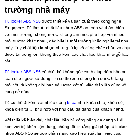
trường nhà máy
Tủ locker ABS NS6
được thiết kế và sản xuất theo công nghệ
Singapore. Tủ làm từ chất liệu nhựa ABS an toàn và thân thiện
với môi trường, chống nước, chống ẩm mốc phù hợp với nhiều
môi trường khác nhau, đặc biệt là môi trường khắc nghiệt tại nhà
máy. Tuy chất liệu là nhựa nhưng tủ lại vô cùng chắc chắn và chịu
được tải trọng lớn không thua kém các chất liệu khác như gỗ hay
sắt.
Tủ locker ABS NS6
có thiết kế không góc cạnh giúp đảm bảo an
toàn cho người sử dụng. Tủ có thể xếp chồng lên được 6 tầng
mỗi cột và không giới hạn số lượng cột tủ, việc tháo lắp cũng vô
cùng dễ dàng.
Tủ có thể đi kèm với nhiều dòng
khóa
như khóa chìa, khóa số,
khóa điện tử,… phù hợp với nhu cầu đa dạng của khách hàng.
Với thiết kế hiện đại, chất liệu bền bỉ, công năng đa dạng và đi
kèm với bộ khóa tiện dụng, chúng tôi tin rằng giải pháp
tủ locker
nhựa ABS NS6
sẽ góp phần nâng cao hiệu suất làm việc của