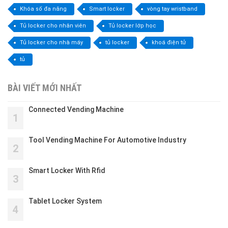
Khóa số đa năng
Smart locker
vòng tay wristband
Tủ locker cho nhân viên
Tủ locker lớp học
Tủ locker cho nhà máy
tủ locker
khoá điện tử
tủ
BÀI VIẾT MỚI NHẤT
Connected Vending Machine
1
Tool Vending Machine For Automotive Industry
2
Smart Locker With Rfid
3
Tablet Locker System
4