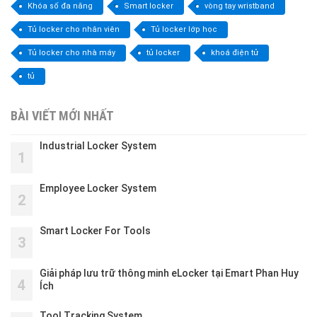
Khóa số đa năng
Smart locker
vòng tay wristband
Tủ locker cho nhân viên
Tủ locker lớp học
Tủ locker cho nhà máy
tủ locker
khoá điện tử
tủ
BÀI VIẾT MỚI NHẤT
Industrial Locker System
1
Employee Locker System
2
Smart Locker For Tools
3
Giải pháp lưu trữ thông minh eLocker tại Emart Phan Huy
4
Ích
Tool Tracking System