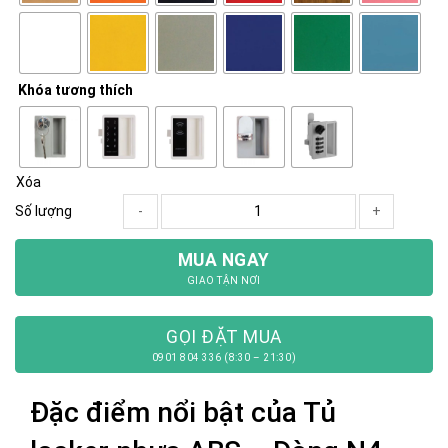
Khóa tương thích
Xóa
Số lượng
-
+
MUA NGAY
GIAO TẬN NƠI
GỌI ĐẶT MUA
0901 804 336 (8:30 – 21:30)
Đặc điểm nổi bật của Tủ